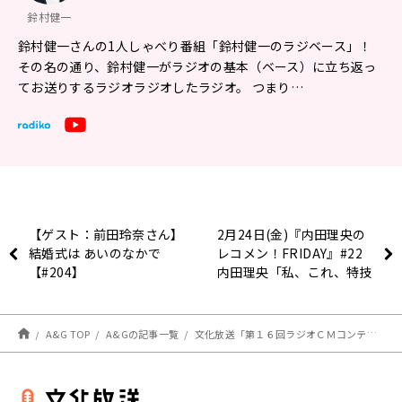
鈴村健一
鈴村健一さんの1人しゃべり番組「鈴村健一のラジベース」！
その名の通り、鈴村健一がラジオの基本（ベース）に立ち返っ
てお送りするラジオラジオしたラジオ。 つまり…
【ゲスト：前田玲奈さん】
2月24日(金)『内田理央の
結婚式は あいのなかで
レコメン！FRIDAY』#22
【#204】
内田理央「私、これ、特技
に書ける！？」
A&G TOP
A&Gの記事一覧
文化放送「第１６回ラジオＣＭコンテスト～ずーっと前から、オーディオアド」 最終審査イベント・参加者募集！