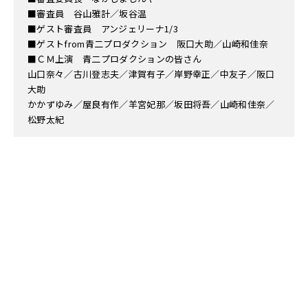
■審査員 谷山雅計／坂谷温
■ゲスト審査員 アンジェリーナ1/3
■ゲストfrom青二プロダクション 阪口大助／山崎和佳奈
■ＣＭ上演 青二プロダクションの皆さん
山口奈々／古川登志夫／津賀有子／岸野幸正／中友子／阪口
大助
かかずゆみ／屋良有作／羊宮妃那／坂田将吾／山崎和佳奈／
松野太紀