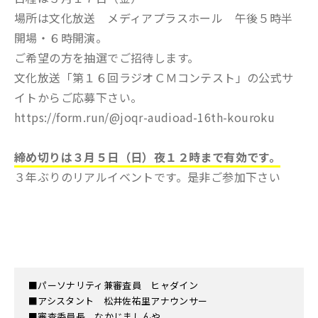
場所は文化放送 メディアプラスホール 午後５時半
開場・６時開演。
ご希望の方を抽選でご招待します。
文化放送「第１６回ラジオＣＭコンテスト」の公式サ
イトからご応募下さい。
https://form.run/@joqr-audioad-16th-kouroku
締め切りは３月５日（日）夜１２時まで有効です。
３年ぶりのリアルイベントです。是非ご参加下さい
■パーソナリティ兼審査員 ヒャダイン
■アシスタント 松井佐祐里アナウンサー
■審査委員長 なかじましんや