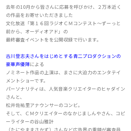
去年の10月から皆さんに応募を呼びかけ、２万本近く
の作品をお寄せいただきました
文化放送「第１６回ラジオＣＭコンテスト～ずーっと
前から、オーディオアド」の
最終審査イベントをを公開収録で行います。
古川登志夫さんをはじめとする青二プロダクションの
豪華声優陣
による
ノミネート作品の上演は、まさに大迫力のエンタテイ
メントショーです。
パーソナリティは、人気音楽クリエイターのヒャダイン
さんと、
松井佐祐里アナウンサーのコンビ。
そして、ＣＭクリエイターのなかじましんやさん、コピ
ーライターの谷山雅計
（たにやままさかず）さんなど広告界の重鎮が審査員