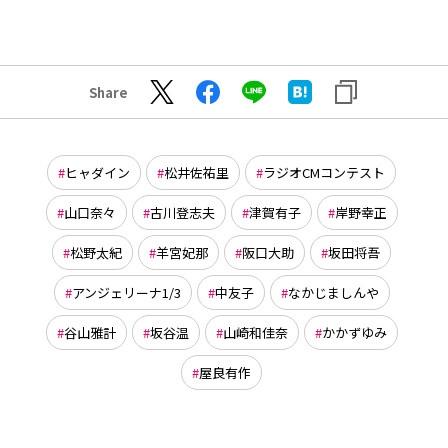
Share
ヒャダイン
松井佐祐里
ラジオCMコンテスト
山口奈々
古川登志夫
津賀有子
岸野幸正
松野太紀
羊宮妃那
阪口大助
坂田将吾
アンジェリーナ1/3
中友子
なかじましんや
谷山雅計
坂谷温
山崎和佳奈
かかずゆみ
屋良有作