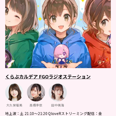
くらぶカルデア FGOラジオステーション
大久保瑠美
高橋李依
田中美海
地上波：土 21:10～21:20 QloveRストリーミング配信：金