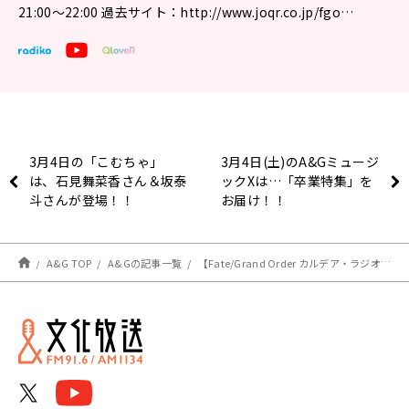
21:00〜22:00 過去サイト：http://www.joqr.co.jp/fgo…
3月4日の「こむちゃ」
3月4日(土)のA&Gミュージ
は、石見舞菜香さん＆坂泰
ックXは…「卒業特集」を
斗さんが登場！！
お届け！！
A&G TOP
A&Gの記事一覧
【Fate/Grand Order カルデア・ラジオ局 Plus】最新情報（3/3）