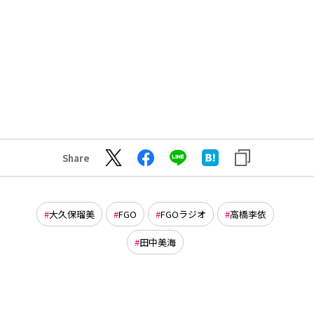
Share
大久保瑠美
FGO
FGOラジオ
高橋李依
田中美海