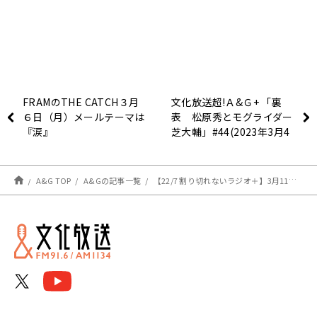
FRAMのTHE CATCH３月
文化放送超!Ａ&Ｇ+ 「裏
６日（月）メールテーマは
表 松原秀とモグライダー
『涙』
芝大輔」#44(2023年3月4
日放送分)
A&G TOP
A&Gの記事一覧
【22/7 割り切れないラジオ＋】3月11日・3月18日出演者のお知らせ