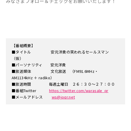
みなさまフォロー＆チェックをお願いいたします！
【番組概要】
■タイトル 安元洋貴の笑われるセールスマン
（仮）
■パーソナリティ 安元洋貴
■放送媒体 文化放送 （FM91.6MHz・
AM1134kHz ＋ radiko）
■放送時間 毎週土曜日 ２６：３０～２７：００
■番組Twitter
https://twitter.com/warasale_qr
■メールアドレス
ws@joqr.net