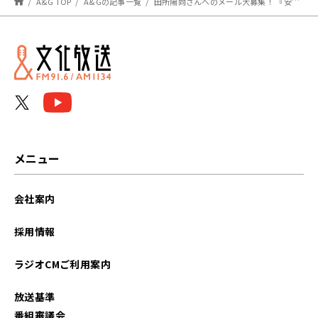
A&G TOP
A&Gの記事一覧
田所陽向さんへのメール大募集！ 『安元洋貴の笑われるセールスマン（仮）』
メニュー
会社案内
採用情報
ラジオCMご利用案内
放送基準
番組審議会