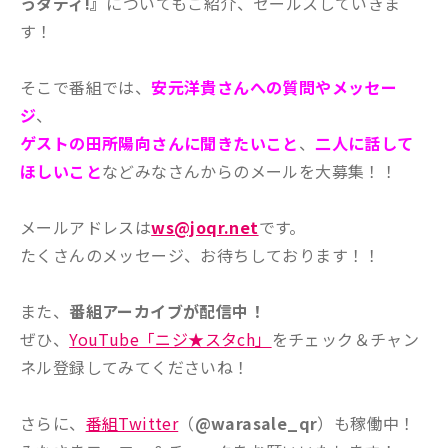
っタディ!』
についてもご紹介、セールスしていきま
す！
そこで番組では、
安元洋貴さんへの質問やメッセー
ジ
、
ゲストの田所陽向さんに聞きたいこと
、
二人に話して
ほしいこと
などみなさんからのメールを大募集！！
メールアドレスは
ws@joqr.net
です。
たくさんのメッセージ、お待ちしております！！
また、
番組アーカイブが配信中！
ぜひ、
YouTube「ニジ★スタch」
をチェック＆チャン
ネル登録してみてくださいね！
さらに、
番組Twitter
（
@warasale_qr
）も稼働中！