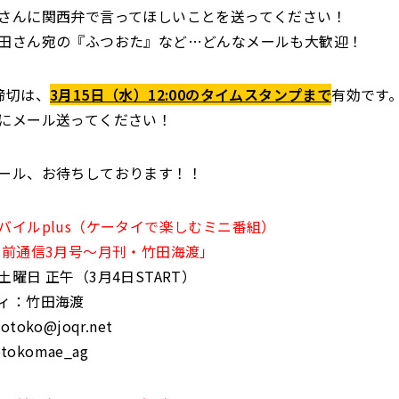
さんに関西弁で言ってほしいことを送ってください！
田さん宛の『ふつおた』など…どんなメールも大歓迎！
締切は、
3月15日（水）12:00のタイムスタンプまで
有効です
にメール送ってください！
ール、お待ちしております！！
バイルplus（ケータイで楽しむミニ番組）
男前通信3月号～月刊・竹田海渡」
曜日 正午（3月4日START）
ィ：竹田海渡
oko@joqr.net
tokomae_ag