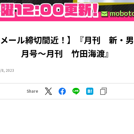
回メール締切間近！】『月刊 新・男
月号～月刊 竹田海渡』
/8, 2023
Share