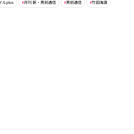
ルplus
月刊 新・男前通信
男前通信
竹田海渡