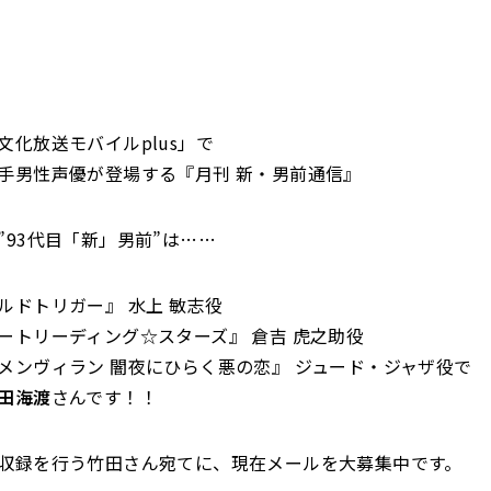
文化放送モバイルplus」で
手男性声優が登場する『月刊 新・男前通信』
”93代目「新」男前”は……
ルドトリガー』 水上 敏志役
ートリーディング☆スターズ』 倉吉 虎之助役
メンヴィラン 闇夜にひらく悪の恋』 ジュード・ジャザ役で
田海渡
さんです！！
収録を行う竹田さん宛てに、現在メールを大募集中です。