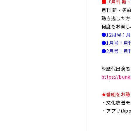
■『月刊 新
月刊 新・男
聴き逃した方
何度もお楽し
●12月号：
●1月号：月
●2月号：月
※歴代出演者
https://bun
★番組をお聴
・文化放送モバ
・アプリ(AppS