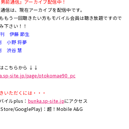
・男前通信』アーカイブ配信中！
前通信は、現在アーカイブを配信中です。
ももう一回聴きたい方もモバイル会員は聴き放題ですので
み下さい！！
月刊 伊藤 節生
刊 小野 将夢
刊 渋谷 慧
はこちらから ↓↓
ka.sp-site.jp/page/otokomae90_pc
きいただくには・・・
イルplus：
bunka.sp-site.jp
にアクセス
tore/GooglePlay)：超！Mobile A&G