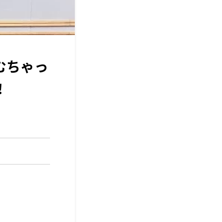
むちゃっ
！