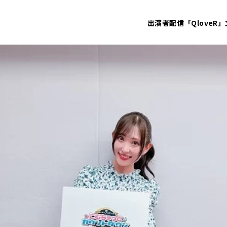
出演者
配信「QloveR」