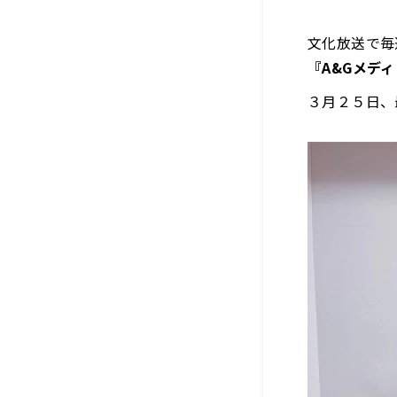
文化放送で毎
『A&Gメデ
３月２５日、