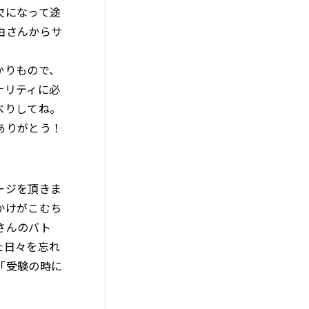
欠になって途
由さんからサ
かりもので、
ナリティに必
べりしてね。
ありがとう！
ージを頂きま
かけがこむち
さんのバト
た日々を忘れ
「受験の時に