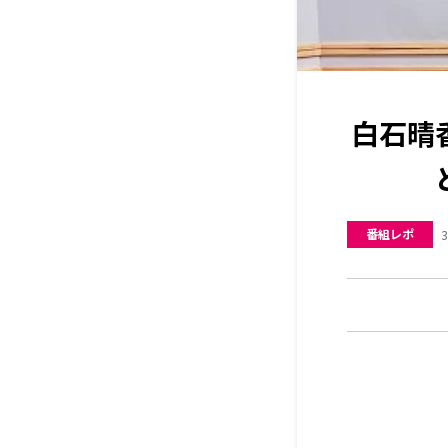
白石晴
番組レポ
3