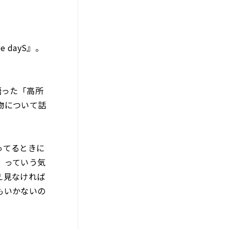
 dayS』。
語った「高所
物について話
ってるときに
」っていう気
え見なければ
もいかないの