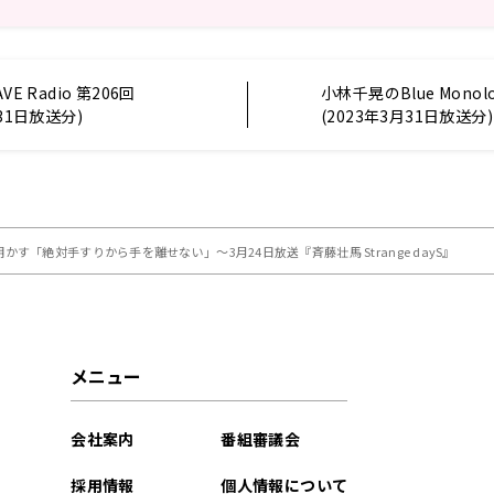
VE Radio 第206回
小林千晃のBlue Monol
月31日放送分)
(2023年3月31日放送分)
「絶対手すりから手を離せない」～3月24日放送『斉藤壮馬 Strange dayS』
メニュー
会社案内
番組審議会
採用情報
個人情報について