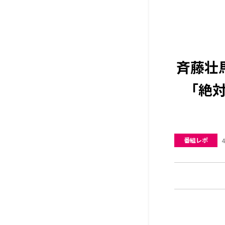
斉藤壮
「絶対
番組レポ
4