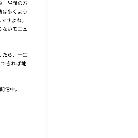
ね。昼間の方
動は歩くよう
んですよね。
らないモニュ
したら、一生
。できれば地
ブ配信中。