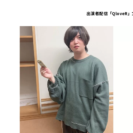
出演者
配信「QloveR」