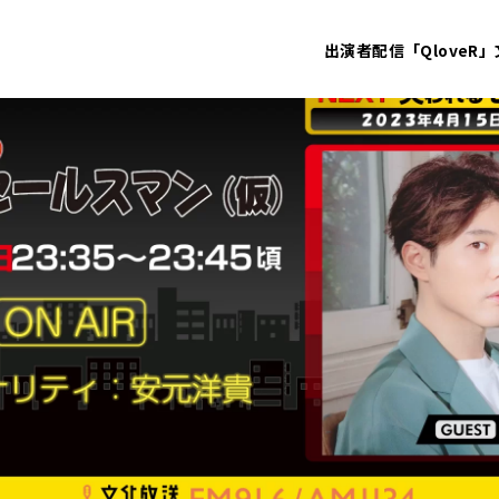
出演者
配信「QloveR」