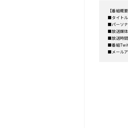
【番組概
■タイトル
■パーソ
■放送媒体 
■放送時
■番組Tw
■メー