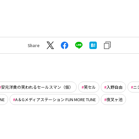
Share
安元洋貴の笑われるセールスマン（仮）
笑セル
入野自由
ニ
NE
A＆Gメディアステーション FUN MORE TUNE
夜叉ヶ池