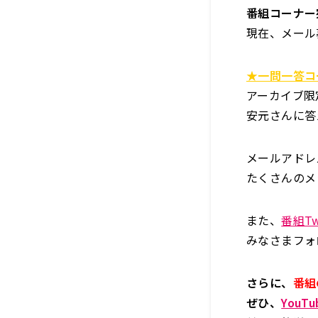
番組コーナー
現在、メール
★一問一答コ
アーカイブ限
安元さんに答
メールアドレ
たくさんのメ
また、
番組Twi
みなさまフォ
さらに、
番組
ぜひ、
YouT