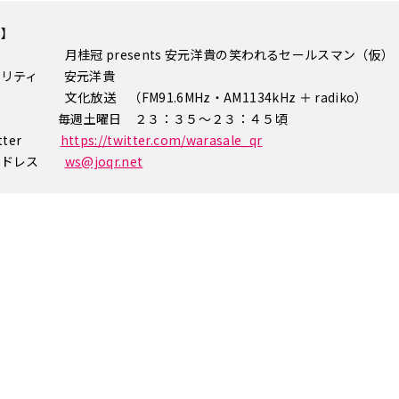
要】
 月桂冠 presents 安元洋貴の笑われるセールスマン（仮）
ナリティ 安元洋貴
文化放送 （FM91.6MHz・AM1134kHz ＋ radiko）
間 毎週土曜日 ２３：３５～２３：４５頃
itter
https://twitter.com/warasale_qr
ルアドレス
ws@joqr.net