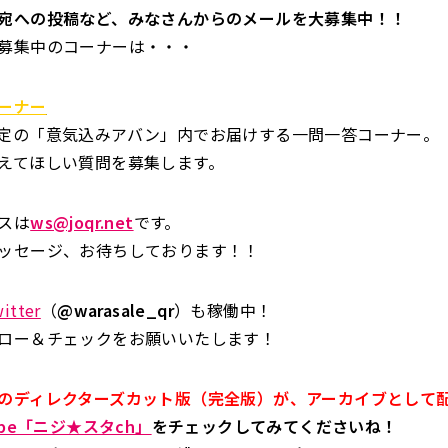
宛への投稿など、みなさんからのメールを大募集中！！
募集中のコーナーは・・・
ーナー
定の「意気込みアバン」内でお届けする一問一答コーナー。
えてほしい質問を募集します。
スは
ws@joqr.net
です。
ッセージ、お待ちしております！！
tter
（
@warasale_qr
）も稼働中！
ロー＆チェックをお願いいたします！
のディレクターズカット版（完全版）が、アーカイブとして
ube「ニジ★スタch」
をチェックしてみてくださいね！