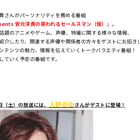
貴さんがパーソナリティを務める番組
esents 安元洋貴の笑われるセールスマン（仮）』
。
話題のアニメやゲーム、声優、特撮に関する様々な情報、
紹介したり、関連する声優や関係者の方々をゲストにお招き
コンテンツの魅力、情報を伝えていくトークバラエティ番組！
していく予定の番組です。
入野自由
5日（土）の放送には、
さんがゲストに登場！