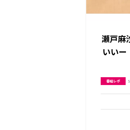
瀬戸麻
いいー
番組レポ
5