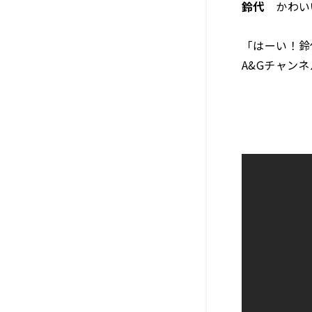
鈴代
かわい
「はーい！鈴
A&Gチャン