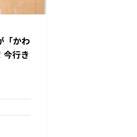
が「かわ
！今行き