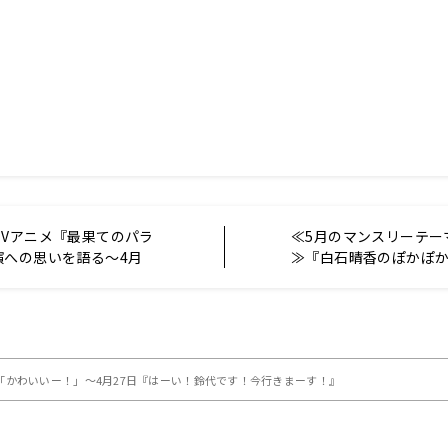
TVアニメ『最果てのパラ
≪5月のマンスリーテー
演への思いを語る～4月
≫『白石晴香のぽかぽ
「千葉翔也のトゥー・ビ
」
かわいいー！」～4月27日『はーい！鈴代です！今行きまーす！』