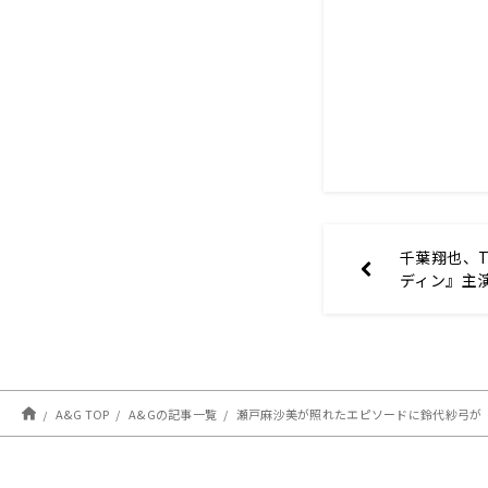
千葉翔也、
ディン』主
30日放送
ー・ナイト
A&G TOP
A&Gの記事一覧
瀬戸麻沙美が照れたエピソードに鈴代紗弓が「