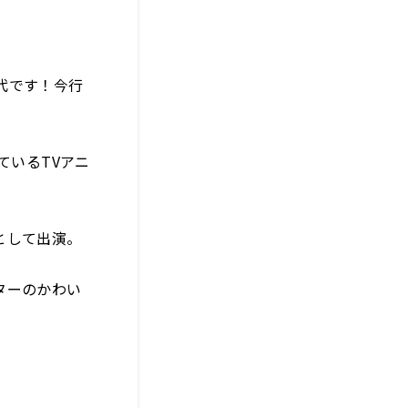
鈴代です！今行
ているTVアニ
として出演。
ターのかわい