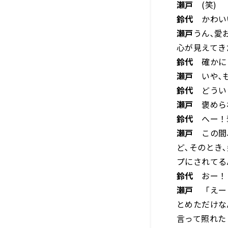
瀬戸
(笑)
鈴代
かわいい
瀬戸
うん､愛
心が見えてき
鈴代
確かに！
瀬戸
いや､も
鈴代
どうい
瀬戸
褒めら
鈴代
へー！褒
瀬戸
この間、
ど､そのとき
プにされてる
鈴代
おー！
瀬戸
「えー！
とめただけな
言って照れた