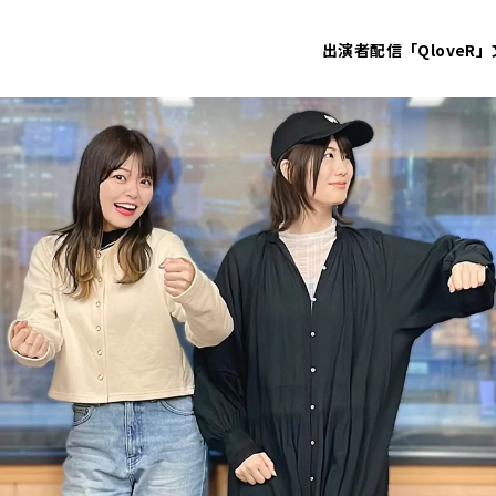
出演者
配信「QloveR」