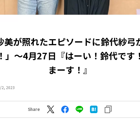
沙美が照れたエピソードに鈴代紗弓
！」～4月27日『はーい！鈴代です
まーす！』
/2, 2023
Share