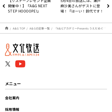
【リスナープレゼント企画
5月4日の放送には、瀬戸
開催中！】『A&G NEXT
麻沙美さんがゲストに登
STEP HOOOOPE!』
場！『はーい！鈴代です！
Twitter フォロー＆RTキ
今行きまーす！』
ャンペーン！
A&G TOP
A&Gの記事一覧
「A&GアカデミーPresents うえだめぐのディグるライフ」（５月４日放送回感想）
メニュー
会社案内
採用情報