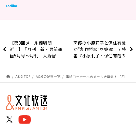
【第3回メール締切間
声優の小原莉子と保住有哉
近！】『月刊 新・男前通
が“創作怪談”を披露！？特
信5月号～月刊 大野智
番『小原莉子・保住有哉の
敬』
怖がらないラジオ』5月18
日(木)午後8時から放送決
定
A&G TOP
A&Gの記事一覧
番組コーナーへのメール大募集！ 「花澤香菜のひとりでできるかな？」