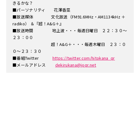
きるかな？
■パーソナリティ 花澤香菜
■放送媒体 文化放送（FM91.6MHz・AM1134kHz ＋
radiko） ＆『超！A&G＋』
■放送時間 地上波・・・毎週日曜日 ２２：３０～
２３：００
超！A&G＋・・・毎週木曜日 ２３：０
０～２３：３０
■番組Twitter
https://twitter.com/hitokana_qr
■メールアドレス
dekirukana@joqr.net