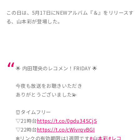
この日は、5月17日にNEWアルバム『＆』をリリースす
る、山本彩が登場した。
🌟 内田理央のレコメン！FRIDAY 🌟
今夜も放送をお聴きいただき
ありがとうございました💫
⏰タイムフリー
▽21時台
https://t.co/0pdu34SCjS
▽22時台
https://t.co/cWivrqvBGI
✻リンクの有効期限は1週間です
#山本彩
#レコ