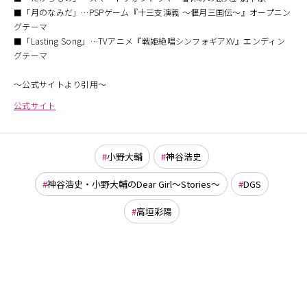
■「月のなみだ」…PSPゲーム『十三支演義 〜偃月三国伝〜』オープニン
グテーマ
■「Lasting Song」…TVアニメ『戦姫絶唱シンフォギアXV』エンディン
グテーマ
〜公式サイトより引用〜
公式サイト
小野大輔
神谷浩史
神谷浩史・小野大輔のDear Girl～Stories～
DGS
高垣彩陽