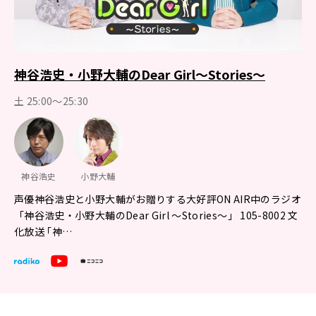
神谷浩史・小野大輔のDear Girl～Stories～
土 25:00～25:30
神谷浩史
小野大輔
声優神谷浩史と小野大輔がお贈りする大好評ON AIR中のラジオ
「神谷浩史・小野大輔のDear Girl ～Stories～」 105-8002 文
化放送 ｢神…