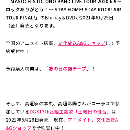
「
MASOCHISTIC ONO BAND LIVE TOUR 2020 6.9～
ロックありがとう！～ STAY HOME! STAY ROCK! AIR
TOUR FINAL!
」のBlu-ray＆DVDが2021年6月25日
（金）発売となります。
全国のアニメイト店頭、
文化放送A&Gショップ
にて予
約受付中！
予約購入特典は、
「
あの日の銀テープ
」
！
そして、高垣家の本丸、高垣彩陽さんが
コーラス
で参
加している
DGS13th番組主題歌「土曜日の靴音」
は
2021年5月28日発売！現在、
アニメイト
、
文化放送A
&Gショップ
で予約受付中！