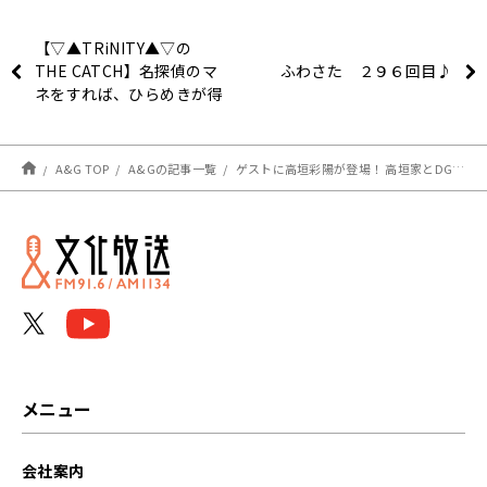
【▽▲TRiNITY▲▽の
THE CATCH】名探偵のマ
ふわさた ２９６回目♪
ネをすれば、ひらめきが得
られるかもしれない。
A&G TOP
A&Gの記事一覧
ゲストに高垣彩陽が登場！ 高垣家とDGSの関係について語る！『神谷浩史・小野大輔のDear Girl～Stories～』
メニュー
会社案内