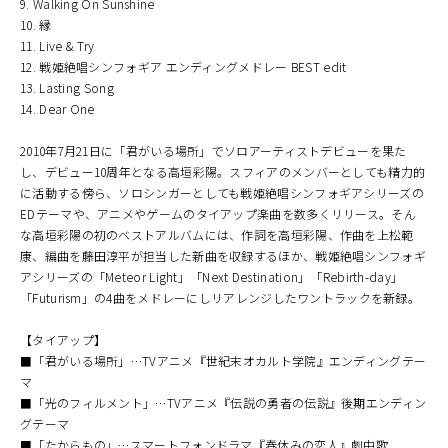
9. Walking On Sunshine
10. 縁
11. Live & Try
12. 戦姫絶唱シンフォギア エンディングメドレー BEST edit
13. Lasting Song
14. Dear One
2010年7月21日に「君がいる場所」でソロアーティストデビューを果た
し、デビュー10周年となる高垣彩陽。スフィアのメンバーとしても精力的
に活動する傍ら、ソロシンガーとしても戦姫絶唱シンフォギアシリーズの
EDテーマや、アニメやゲームのタイアップ楽曲を数多くリリース。そん
な高垣彩陽の初のベストアルバムには、作詞を高垣彩陽、作曲を上松範
康、編曲を藤田淳平が担当した新曲を収録するほか、戦姫絶唱シンフォギ
アシリーズの「Meteor Light」「Next Destination」「Rebirth-day」
「Futurism」の4曲をメドレーにしリアレンジしたワントラックを新録。
【タイアップ】
■「君がいる場所」…TVアニメ『世紀末オカルト学院』エンディングテー
マ
■「光のフィルメント」…TVアニメ『伝説の勇者の伝説』後期エンディン
グテーマ
■「たからもの」…スマートフォンドラマ『春休みの恋人』劇中歌