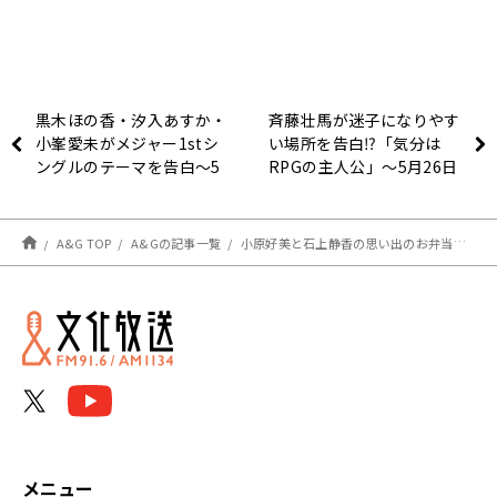
黒木ほの香・汐入あすか・
斉藤壮馬が迷子になりやす
小峯愛未がメジャー1stシ
い場所を告白⁉「気分は
ングルのテーマを告白～5
RPGの主人公」～5月26日
月26日「学園祭学園 青木
放送『斉藤壮馬 Strange
佑磨のザ・ゴールデン・ゴ
dayS』
ールド・ゴー・ゴー」
A&G TOP
A&Gの記事一覧
小原好美と石上静香の思い出のお弁当のおかずとは？～5月27日『小原好美と石原静香のグイグイくるラジオ』
メニュー