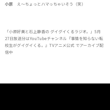
小原
え～ちょっとハマっちゃいそう（笑）
「小原好美と石上静香の グイグイくるラジオ。」5月
27日放送分はYouTubeチャンネル『事情を知らない転
校生がグイグイくる。』TVアニメ公式 でアーカイブ配
信中