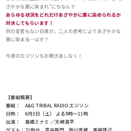
ざやかな悪に染まれ”にちなんで
あらゆる状況をどれだけあざやかに悪に染められるか
対決してもらいます！
何の変哲もない日常が、二人の思考によりあざやかな
悪に染まる…はず？
今週のエジソンもお聴き逃しなく！
【番組概要】
番組： A&G TRIBAL RADIO エジソン
日時： 6月3日（土） よる9時～11時
出演： 髙橋ミナミ ／天﨑滉平
ゲスト：21時台 平井亜門 助川真蔵 馬越琢己