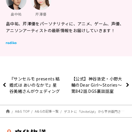
畠中祐
芹澤優
畠中祐、芹澤優をパーソナリティに、アニメ、ゲーム、声優、
アニソンアーティストの最新情報をお届けしていきます！
『サンセルモ presents 結
【公式】神谷浩史・小野大
婚式は あいのなかで』星
輔のDear Girl〜Stories〜
谷美緒さんがウェディング
第842話 DGS裏談話室
ドレス姿でゲスト出演！(6
(2023年5月27日放送分)
月17日・6月24日)
A&G TOP
A&Gの記事一覧
ゲストに「UniteUp!」から平井亜門さん、助川真蔵さん、馬越琢己さん、さらに「BUSTAFELLOWS」からKENNさん、白井悠介さんが登場！エジソン6月3日