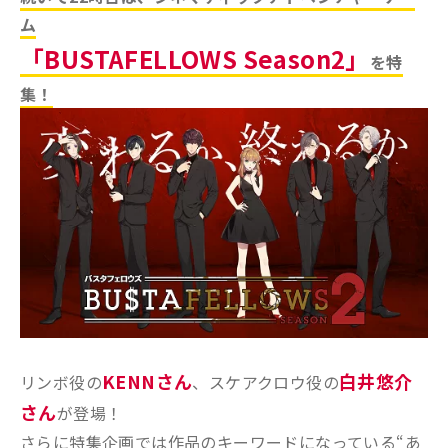
ム
「BUSTAFELLOWS Season2」
を特
集！
KENNさん
白井悠介
リンボ役の
、スケアクロウ役の
さん
が登場！
さらに特集企画では作品のキーワードになっている“あ