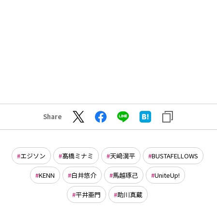
Share
エジソン
髙橋ミナミ
天﨑滉平
BUSTAFELLOWS
KENN
白井悠介
馬越琢己
UniteUp!
平井亜門
助川真蔵