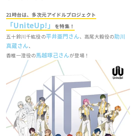
21時台は、多次元アイドルプロジェクト
「UniteUp!」
を特集！
平井亜門さん
助川
五十鈴川千紘役の
、高尾大毅役の
真蔵さん
、
馬越琢己さん
香椎一澄役の
が登場！