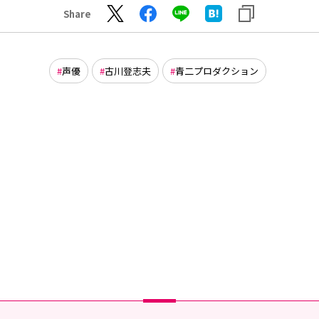
Share
声優
古川登志夫
青二プロダクション