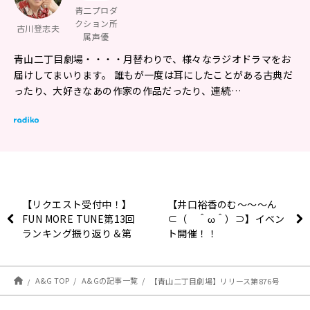
青二プロダ
クション所
古川登志夫
属声優
青山二丁目劇場・・・・月替わりで、様々なラジオドラマをお
届けしてまいります。 誰もが一度は耳にしたことがある古典だ
ったり、大好きなあの作家の作品だったり、連続…
【リクエスト受付中！】
【井口裕香のむ～～～ん
FUN MORE TUNE第13回
⊂（ ＾ω＾）⊃】イベン
ランキング振り返り＆第
ト開催！！
14回 注目楽曲紹介
A&G TOP
A&Gの記事一覧
【青山二丁目劇場】リリース第876号