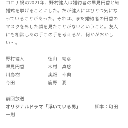
コロナ禍の2021年、野村健人は婚約者の早見円香と結
婚式を挙げることにした。だが健人にはひとつ気にな
っていることがあった。それは、まだ婚約者の円香の
マスクを外した顔を見たことがないということ。友人
にも相談しあの手この手を考えるが、何かがおかし
い…。
野村健人 徳山 靖彦
早見円香 木村 真悠
川島樹 奥畑 幸典
今田 鹿野 潤
前回放送
オリジナルドラマ「浮いている男
」
脚本：町田
一則