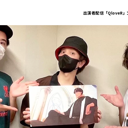
出演者
配信「QloveR」