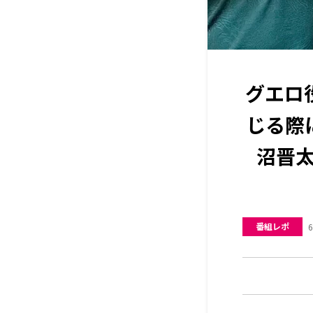
グエロ
じる際
沼晋太
番組レポ
6