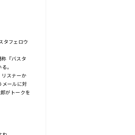
（バスタフェロウ
通称『バスタ
いる。
。リスナーか
うメールに対
太郎がトークを
すね。