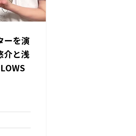
ターを演
悠介と浅
LOWS