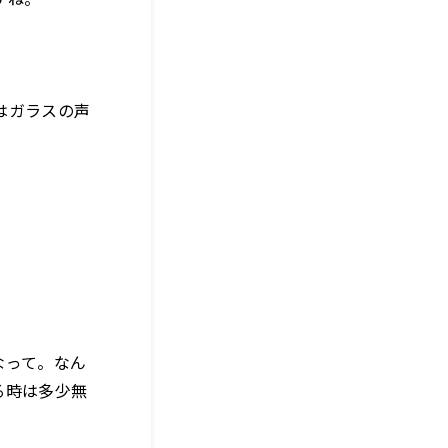
はガラスの声
なって。なん
る時は多少無