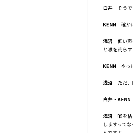
白井
そうで
KENN
確かに
浅沼
低い声の
と喉を荒らす
KENN
やっぱ
浅沼
ただ、
白井・KENN
浅沼
喉を枯ら
しますってな
んですよ。