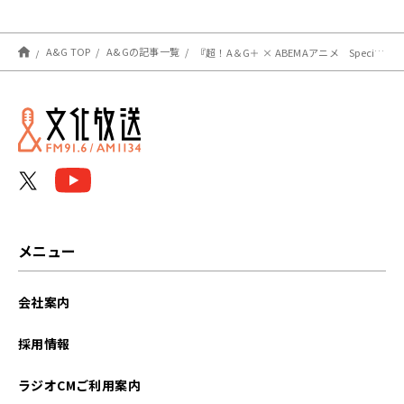
A&G TOP
A&Gの記事一覧
『超！A＆G＋ × ABEMAアニメ Special Radio Program～「東山奈央・鷲崎健の”off”とーく」～』放送決定！
メニュー
会社案内
採用情報
ラジオCMご利用案内