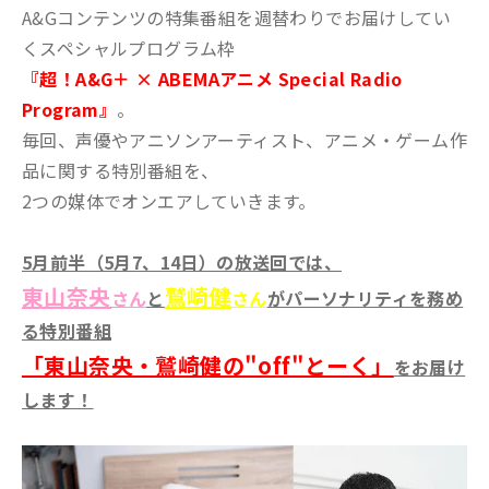
A&Gコンテンツの特集番組を週替わりでお届けしてい
くスペシャルプログラム枠
『超！A&G＋ × ABEMAアニメ Special Radio
Program』
。
毎回、声優やアニソンアーティスト、アニメ・ゲーム作
品に関する特別番組を、
2つの媒体でオンエアしていきます。
5月前半（5月7、14日）の放送回では、
東山奈央
鷲崎健
さん
と
さん
がパーソナリティを務め
る特別番組
「東山奈央・鷲崎健の"off"とーく」
をお届け
します！