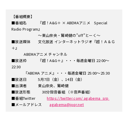
【番組概要】
■番組名 『超！A&G＋ × ABEMAアニメ Special
Radio Program』
～東山奈央・鷲崎健の"off"とーく〜
■放送媒体 文化放送 インターネットラジオ『超！Ａ＆Ｇ
＋』
ABEMAアニメ チャンネル
■放送枠 『超！A&G＋』・・・毎週金曜日 22:00～
22:30
『ABEMA アニメ』・・・毎週金曜日 25:00～25:30
■放送日 5月7日（金）、14日（金）
■出演者 東山奈央、鷲崎健
■放送形態 30分録音番組 （※音声番組）
■番組Twitter
https://twitter.com/ agabema_srp
■メールアドレス
agabema@joqr.net