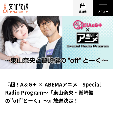
番組表
『超！A＆G＋ × ABEMAアニメ Special
Radio Program～「東山奈央・鷲崎健
の”off”とーく」～』放送決定！