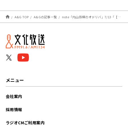
のラジオ＠リビング」
A&G TOP
A&Gの記事一覧
note「内山昂輝のオドリバ」7/13「【エッセイ】機内映画」を更新しました
メニュー
会社案内
採用情報
ラジオCMご利用案内