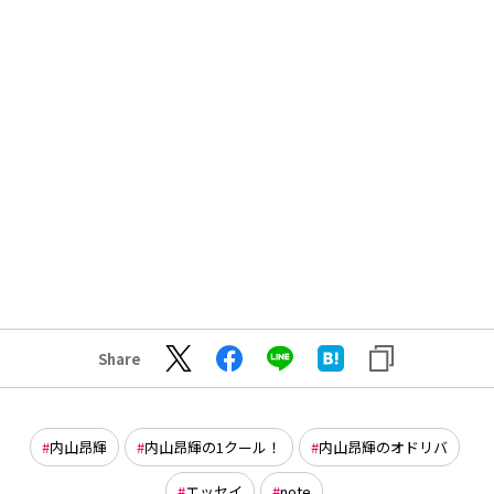
Share
内山昂輝
内山昂輝の1クール！
内山昂輝のオドリバ
エッセイ
note