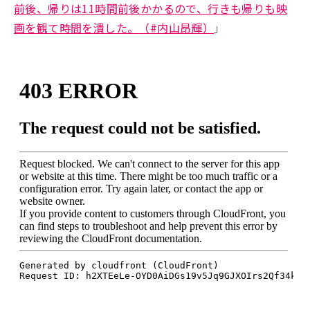
前後、帰りは11時間前後かかるので、行きも帰りも映
画を観て時間を潰した。
（
#内山昂輝
）
」