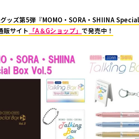
ッズ第5弾『MOMO・SORA・SHIINA Special
が通販サイト
「A＆Gショップ」
で発売中！