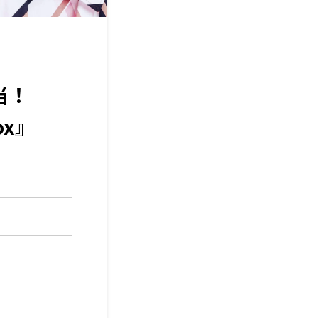
当！
ox』