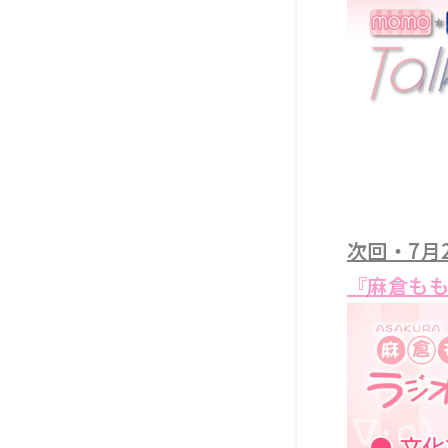
次回・7月
『
麻倉もも