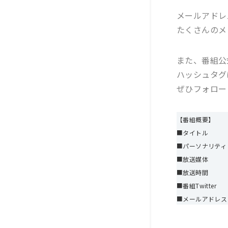
メールアドレ
たくさんのメ
また、番組公式
ハッシュタグ
ぜひフォロー
【番組概要】
■タイトル MOMO
■パーソナリテ
■放送媒体 文化放
■放送時間 毎
■番組Twit
■メールア