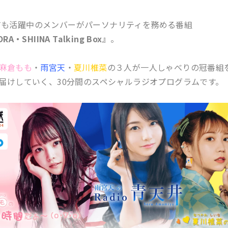
lとしても活躍中のメンバーがパーソナリティを務める番組
A・SHIINA Talking Box』
。
麻倉もも
・
雨宮天
・
夏川椎菜
の３人が一人しゃべりの冠番組
届けしていく、30分間のスペシャルラジオプログラムです。