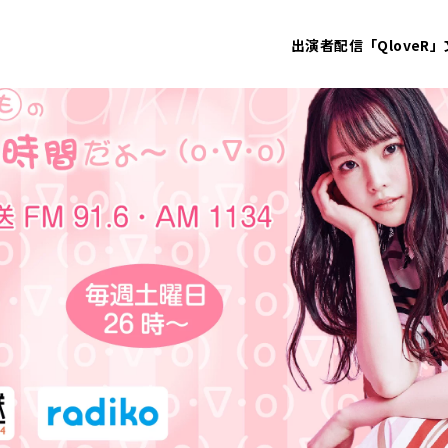
出演者
配信「QloveR」