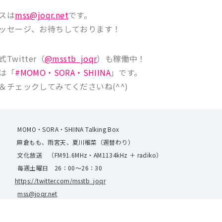
スは
mss@joqr.net
です。
ッセージ、お待ちしております！
Twitter（
@msstb_joqr
）も稼働中！
は「
#MOMO・SORA・SHIINA
」です。
＆チェックしてみてくださいね(^^)
・SORA・SHIINA Talking Box
ィ 麻倉もも、雨宮天、夏川椎菜（週替わり）
送 （FM91.6MHz・AM1134kHz ＋ radiko）
週土曜日 26：00～26：30
ter
https://twitter.com/msstb_joqr
ドレス
mss@joqr.net