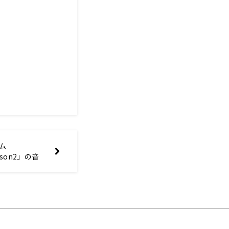
ム
ason2」の音
る！～7月
 RADIO」