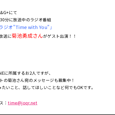
A&G+にて
時30分に放送中のラジオ番組
オ"Time with You"」
菊池勇成さん
の放送に
がゲスト出演！！
LINEに所属するお2人ですが、
トの菊池さん宛のメッセージも募集中！
みたいこと、話してほしいことなど何でもOKです。
ス：
time@joqr.net