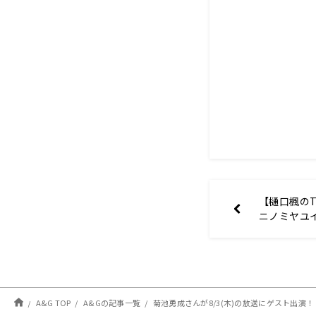
【樋口楓のTH
ニノミヤユ
大募集！
A&G TOP
A&Gの記事一覧
菊池勇成さんが8/3(木)の放送にゲスト出演！【土岐