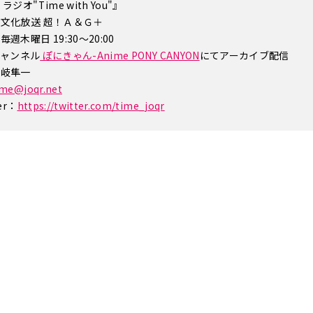
ジオ"Time with You"』
文化放送 超！Ａ＆Ｇ＋
週木曜日 19:30～20:00
eチャンネル
ぽにきゃん-Anime PONY CANYON
にてアーカイブ配信
土岐隼一
ime@joqr.net
er：
https://twitter.com/time_joqr