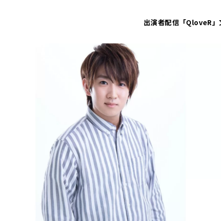
出演者
配信「QloveR」