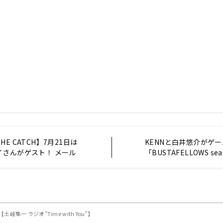
E CATCH】7月21日は
KENNと白井悠介がゲー
イさんがゲスト！ メール
「BUSTAFELLOWS se
声の楽しみ方について語
19日「BUSTAFELLOWS
隼一 ラジオ”Time with You”】