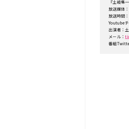
『土岐隼一 ラ
放送媒体：
放送時間：毎
Youtub
出演者：
メール：
t
番組Twitt