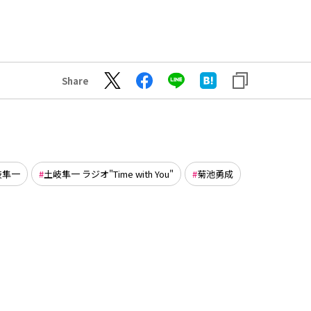
Share
岐隼一
土岐隼一 ラジオ"Time with You"
菊池勇成