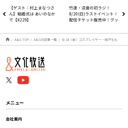
【ゲスト：村上まなつさ
竹達・沼倉の初ラジ！
ん】結婚式は あいのなか
8/20(日)ラストイベント！
で【#229】
配信チケット販売中！グッ
ズ販売も実施
A&G TOP
A&Gの記事一覧
8/ 18（金）コスプレイヤー・桃戸ももと内田理央、お互いに憧れているところは…？【内田理央のレコメン！FRIDAY】
メニュー
会社案内