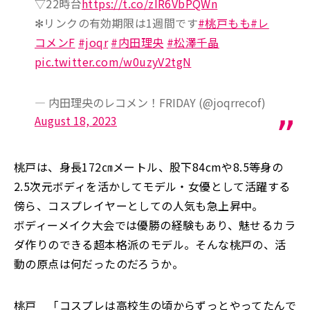
▽22時台
https://t.co/zIR6VbPQWn
✻リンクの有効期限は1週間です
#桃戸もも
#レ
コメンF
#joqr
#内田理央
#松澤千晶
pic.twitter.com/w0uzyV2tgN
— 内田理央のレコメン！FRIDAY (@joqrrecof)
August 18, 2023
桃戸は、身長172㎝メートル、股下84cmや8.5等身の
2.5次元ボディを活かしてモデル・女優として活躍する
傍ら、コスプレイヤーとしての人気も急上昇中。
ボディーメイク大会では優勝の経験もあり、魅せるカラ
ダ作りのできる超本格派のモデル。そんな桃戸の、活
動の原点は何だったのだろうか。
桃戸 「コスプレは高校生の頃からずっとやってたんで