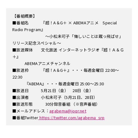
【番組概要】
■番組名 『超！A＆G＋ × ABEMAアニメ Special
Radio Program』
～小松未可子「悔しいことは蹴っ飛ばせ」
リリース記念スペシャル～
■放送媒体 文化放送 インターネットラジオ『超！Ａ＆Ｇ
＋』
ABEMAアニメチャンネル
■放送枠 『超！A＆G＋』・・・毎週金曜日 22:00～
22:30
『ABEMA』・・・毎週金曜日 25:00～25:30
■放送日 5月21日（金） 28日（金）
■出演者 小松未可子（5月21日、28日）
■放送形態 30分録音番組 （※音声番組）
■メールアドレス：
agabema@joqr.net
■番組Twitter
https://twitter.com/agabema_srp