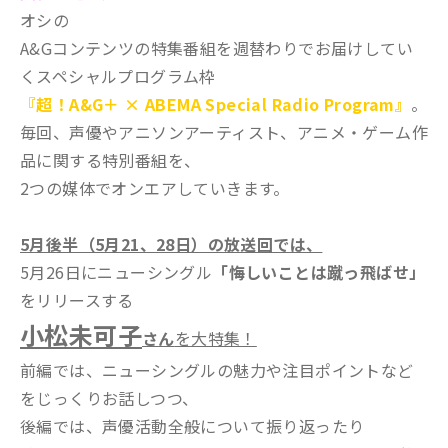
オシの
A&Gコンテンツの特集番組を週替わりでお届けしてい
くスペシャルプログラム枠
『超！A&G＋ × ABEMA Special Radio Program』
。
毎回、声優やアニソンアーティスト、アニメ・ゲーム作
品に関する特別番組を、
2つの媒体でオンエアしていきます。
5月後半（5月21、28日）の放送回では、
5月26日にニューシングル
「悔しいことは蹴っ飛ばせ」
をリリースする
小松未可子
さん
を大特集！
前編では、ニューシングルの魅力や注目ポイントなど
をじっくりお話しつつ、
後編では、声優活動全般について振り返ったり