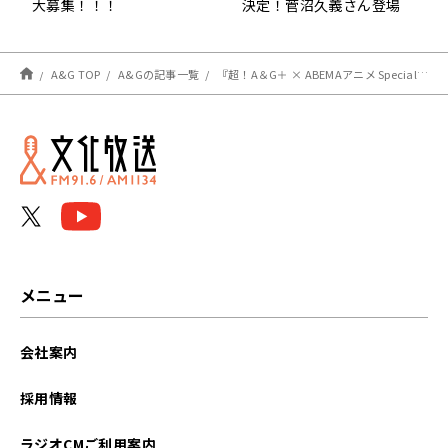
大募集！！！
決定！菅沼久義さん登場
A&G TOP
A&Gの記事一覧
『超！A＆G＋ × ABEMAアニメ Special Radio Program～小松未可子「悔しいことは蹴っ飛ばせ」リリース記念SP～』メール大募集！
メニュー
会社案内
採用情報
ラジオCMご利用案内