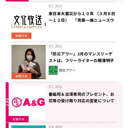
3/7, 2021
東日本大震災から１０年 （３月８日
～１２日） 『斉藤一美ニュースワ
イドＳＡＫＩＤＯＲＩ』 ～ ”あ
の時、私は。そして今” ～
お知らせ
3/7, 2021
「防災アワー」3月のマンスリーゲ
ストは、フリーライターの棚澤明子
さん
防災アワー
お知らせ
3/7, 2021
番組宛＆出演者宛のプレゼント、お
花等の受け取り対応の変更について
お知らせ
3/6, 2021