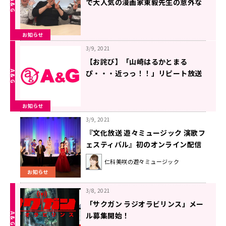
で大人気の漫画家東毅先生の意外な
一面とは…！？
お知らせ
3/9, 2021
【お詫び】「山崎はるかとまる
ぴ・・・近っっ！！」リピート放送
お知らせ
3/9, 2021
『文化放送 遊々ミュージック 演歌フ
ェスティバル』初のオンライン配信
「お茶の間コンサート」開催！
仁科美咲の遊々ミュージック
お知らせ
3/8, 2021
「サクガン ラジオラビリンス」メー
ル募集開始！