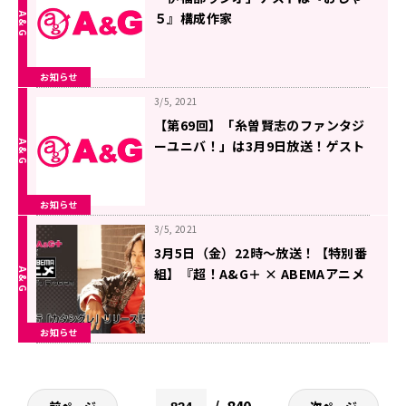
５』構成作家
お知らせ
3/5, 2021
【第69回】「糸曽賢志のファンタジ
ーユニバ！」は3月9日放送！ゲスト
は村井さだゆきさん！
お知らせ
3/5, 2021
3月5日（金）22時～放送！【特別番
組】『超！A&G＋ × ABEMAアニメ
Special Radio Program～吉野裕
行「カタシグレ」リリース記念SP～
お知らせ
前編』
840