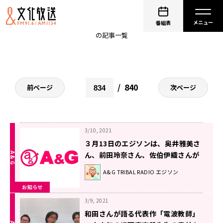
お知らせ
番組表
の記事一覧
840
前ページ
次ページ
3/10, 2021
３月13日のエジソンは、奥井雅美さ
ん、前田玲奈さん、佐伯伊織さんが
登場！
A&G TRIBAL RADIO エジソン
お知らせ
3/9, 2021
和田さんが語る代表作「電波教師」