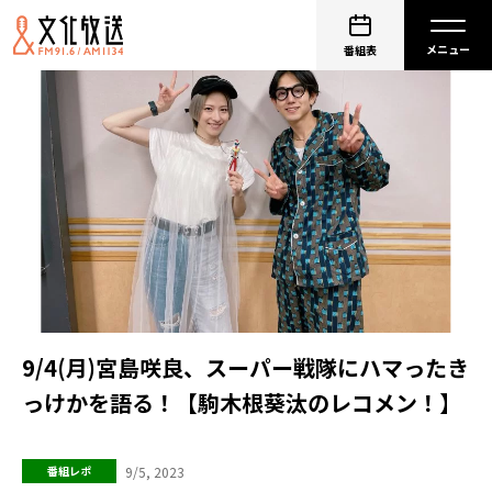
番組表
9/4(月)宮島咲良、スーパー戦隊にハマったき
っけかを語る！【駒木根葵汰のレコメン！】
9/5, 2023
番組レポ