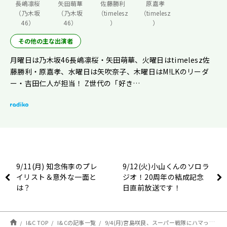
長嶋凛桜
矢田萌華
佐藤勝利
原嘉孝
（乃木坂
（乃木坂
（timelesz
（timelesz
46）
46）
）
）
その他の主な出演者
月曜日は乃木坂46長嶋凛桜・矢田萌華、火曜日はtimelesz佐
藤勝利・原嘉孝、水曜日は矢吹奈子、木曜日はM!LKのリーダ
ー・吉田仁人が担当！ Z世代の「好き…
9/11(月) 知念侑李のプレ
9/12(火)小山くんのソロラ
イリスト＆意外な一面と
ジオ！20周年の結成記念
は？
日直前放送です！
I&C TOP
I&Cの記事一覧
9/4(月)宮島咲良、スーパー戦隊にハマったきっけかを語る！【駒木根葵汰のレコメン！】