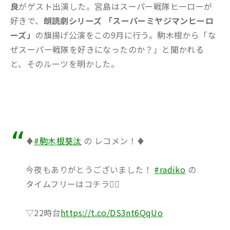
良
がゲスト出演した。宮島はスーパー戦隊ヒーローが
好きで、
朗読劇シリーズ 「スーパーミヤジマンヒーロ
ーズ」
の旗揚げ公演をこの9月に行う。駒木根から「な
ぜスーパー戦隊を好きになったのか？」と聞かれる
と、そのルーツを明かした。
♦️
#駒木根葵汰
の レコメン！♦️
今夜もありがとうございました！
#radiko
の
タイムフリーはコチラ💁‍♀️
▽22時台
https://t.co/DS3nt6QqUo