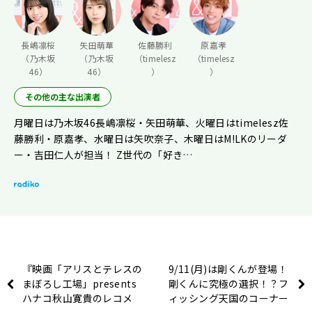
長嶋凛桜
矢田萌華
佐藤勝利
原嘉孝
（乃木坂
（乃木坂
（timelesz
（timelesz
46）
46）
）
）
その他の主な出演者
月曜日は乃木坂46長嶋凛桜・矢田萌華、火曜日はtimelesz佐
藤勝利・原嘉孝、水曜日は矢吹奈子、木曜日はM!LKのリーダ
ー・吉田仁人が担当！ Z世代の「好き…
『映画「アリスとテレスの
9/11(月)は剛くんが登場！
まぼろし工場」presents
剛くんに究極の選択！？フ
ハナコ秋山寛貴のレコメ
ィッシング天国のコーナー