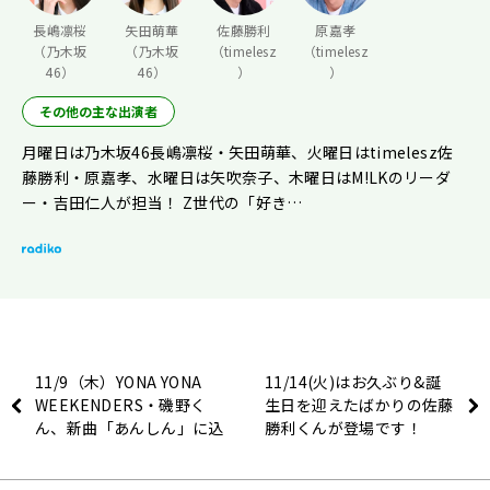
長嶋凛桜
矢田萌華
佐藤勝利
原嘉孝
（乃木坂
（乃木坂
（timelesz
（timelesz
46）
46）
）
）
その他の主な出演者
月曜日は乃木坂46長嶋凛桜・矢田萌華、火曜日はtimelesz佐
藤勝利・原嘉孝、水曜日は矢吹奈子、木曜日はM!LKのリーダ
ー・吉田仁人が担当！ Z世代の「好き…
11/9（木）YONA YONA
11/14(火)はお久ぶり&誕
WEEKENDERS・磯野く
生日を迎えたばかりの佐藤
ん、新曲「あんしん」に込
勝利くんが登場です！
めた思いとは？【吉田仁人
のレコメン！】