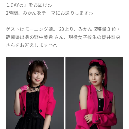
１DAY🍊」をお届け🍊
2時間、みかんをテーマにお送りします🍊
ゲストはモーニング娘。‘23より、みかん収穫量３位・
静岡県出身の野中美希 さん、現役女子校生の櫻井梨央
さんをお迎えします🍊🍊