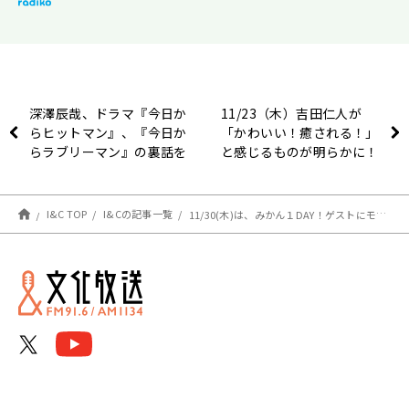
深澤辰哉、ドラマ『今日か
11/23（木）吉田仁人が
らヒットマン』、『今日か
「かわいい！癒される！」
らラブリーマン』の裏話を
と感じるものが明らかに！
語る！
【吉田仁人のレコメン！】
I&C TOP
I&Cの記事一覧
11/30(木)は、みかん１DAY！ゲストにモーニング娘。‘23・野中美希、櫻井梨央が生出演！【吉田仁人のレコメン！】