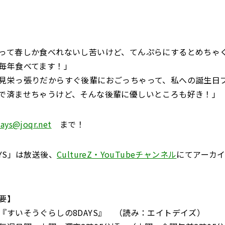
って春しか食べれないし苦いけど、てんぷらにするとめちゃ
毎年食べてます！」
見栄っ張りだからすぐ後輩におごっちゃって、私への誕生日
で済ませちゃうけど、そんな後輩に優しいところも好き！」
ays@joqr.net
まで！
YS」は放送後、
CultureZ・YouTubeチャンネル
にてアーカ
要】
『すいそうぐらしの8DAYS』 （読み：エイトデイズ）