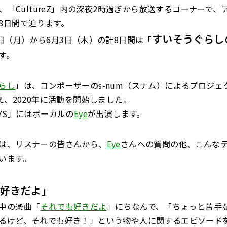
は、「CultureZ」内の深夜2時過ぎから放送するコーナーで
8日間で迫ります。
すいそうぐらしの
4日（月）から6月3日（木）の計8日間は「
す。
らし
」は、コンポーザーのs-num（スナム）によるプロジェ
え、2020年に活動を開始しました。
AYS」にはボーカルの
Eye
が出演します。
は、リスナーの皆さんから、
Eye
さんへの質問の他、こんな
います。
も好きだよ」
中の楽曲「
それでも好きだよ
」にちなんで、「ちょっと苦手
るけど、それでも好き！」という物や人に関するエピソード