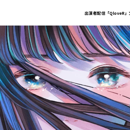
出演者
配信「QloveR」