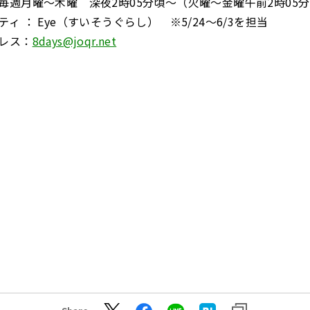
毎週月曜～木曜 深夜2時05分頃～（火曜～金曜午前2時05
ィ ： Eye（すいそうぐらし） ※5/24～6/3を担当
レス：
8days@joqr.net