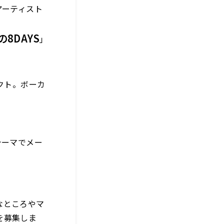
、アーティスト
8DAYS
」
クト。ボーカ
テーマでメー
なところやマ
を募集しま