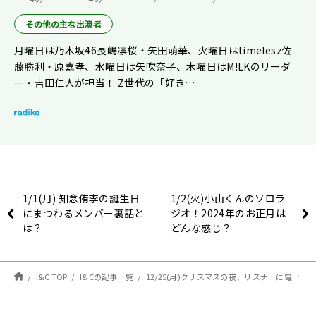
その他の主な出演者
月曜日は乃木坂46長嶋凛桜・矢田萌華、火曜日はtimelesz佐
藤勝利・原嘉孝、水曜日は矢吹奈子、木曜日はM!LKのリーダ
ー・吉田仁人が担当！ Z世代の「好き…
1/1(月) 知念侑李の誕生日
1/2(火)小山くんのソロラ
にまつわるメンバー裏話と
ジオ！2024年のお正月は
は？
どんな感じ？
I&C TOP
I&Cの記事一覧
12/25(月)クリスマスの夜、リスナーに電話して恋の悩みを大解決！？【駒木根葵汰のレコメン！】