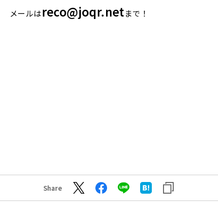
reco@joqr.net
メールは
まで！
Share