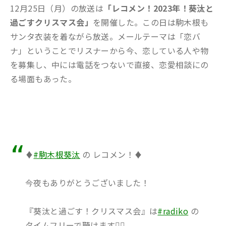
12月25日（月）の放送は
「レコメン！2023年！葵汰と
過ごすクリスマス会」
を開催した。この日は駒木根も
サンタ衣装を着ながら放送。メールテーマは「恋バ
ナ」ということでリスナーから今、恋している人や物
を募集し、中には電話をつないで直接、恋愛相談にの
る場面もあった。
♦️
#駒木根葵汰
の レコメン！♦️
今夜もありがとうございました！
『葵汰と過ごす！クリスマス会』は
#radiko
の
タイムフリーで聴けます💁‍♀️