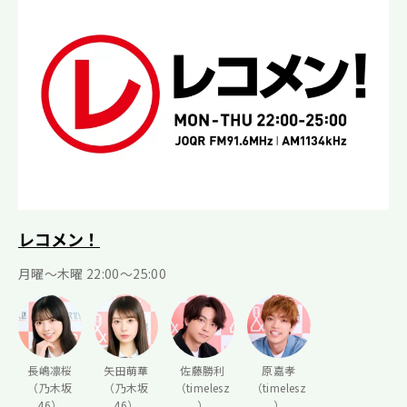
レコメン！
月曜〜木曜 22:00〜25:00
長嶋凛桜
矢田萌華
佐藤勝利
原嘉孝
（乃木坂
（乃木坂
（timelesz
（timelesz
46）
46）
）
）