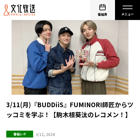
番組表
3/11(月)『BUDDiiS』FUMINORI師匠からツ
ッコミを学ぶ！【駒木根葵汰のレコメン！】
3/12, 2024
番組レポ