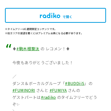
で開く
※タイムフリーは1週間限定コンテンツです。
※他エリアの放送を聴くにはプレミアム会員になる必要があります。
♦️
#駒木根葵汰
の レコメン！♦️
今夜もありがとうございました！
／
ダンス＆ボーカルグループ「
#BUDDiiS
」の
#FUMINORI
さんと
#FUMIYA
さんの
ゲストパートは
#radiko
のタイムフリーでどう
ぞ✨