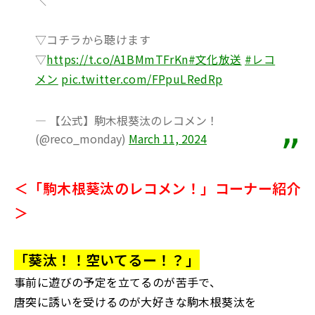
＼
▽コチラから聴けます
▽
https://t.co/A1BMmTFrKn
#文化放送
#レコ
メン
pic.twitter.com/FPpuLRedRp
— 【公式】駒木根葵汰のレコメン！
(@reco_monday)
March 11, 2024
＜「駒木根葵汰のレコメン！」コーナー紹介
＞
「葵汰！！空いてるー！？」
事前に遊びの予定を立てるのが苦手で、
唐突に誘いを受けるのが大好きな駒木根葵汰を