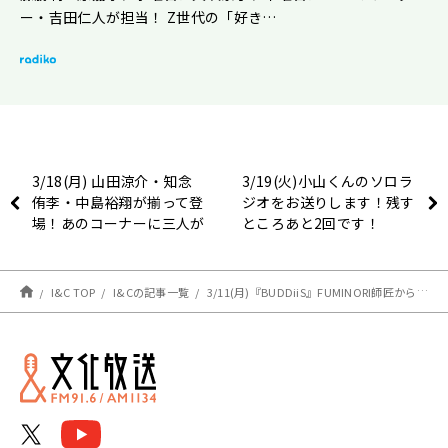
ー・吉田仁人が担当！ Z世代の「好き…
3/18(月) 山田涼介・知念
3/19(火)小山くんのソロラ
侑李・中島裕翔が揃って登
ジオをお送りします！残す
場！あのコーナーに三人が
ところあと2回です！
挑戦した結果？
I&C TOP
I&Cの記事一覧
3/11(月)『BUDDiiS』FUMINORI師匠からツッコミを学ぶ！【駒木根葵汰のレコメン！】