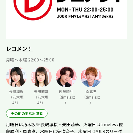
レコメン！
月曜〜木曜 22:00〜25:00
長嶋凛桜
矢田萌華
佐藤勝利
原嘉孝
（乃木坂
（乃木坂
（timelesz
（timelesz
46）
46）
）
）
その他の主な出演者
月曜日は乃木坂46長嶋凛桜・矢田萌華、火曜日はtimelesz佐
藤勝利・原嘉孝、水曜日は矢吹奈子、木曜日はM!LKのリーダ