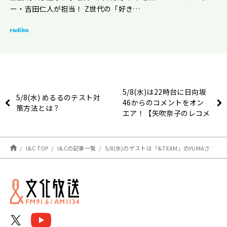
ー・吉田仁人が担当！ Z世代の「好き…
5/8(水)は22時台に日向坂
5/8(水) めるるのテスト対
46からのコメントをオン
策方法とは？
エア！【矢吹奈子のレコメ
ン！】
I&C TOP
I&Cの記事一覧
5/8(水)のゲストは「&TEAM」のYUMAさん、MAKIさん！【矢吹奈子のレコメン！】