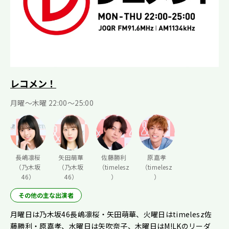
レコメン！
月曜〜木曜 22:00〜25:00
長嶋凛桜
矢田萌華
佐藤勝利
原嘉孝
（乃木坂
（乃木坂
（timelesz
（timelesz
46）
46）
）
）
その他の主な出演者
月曜日は乃木坂46長嶋凛桜・矢田萌華、火曜日はtimelesz佐
藤勝利・原嘉孝、水曜日は矢吹奈子、木曜日はM!LKのリーダ