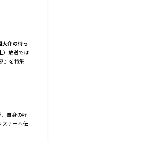
久間大介の待っ
（土）放送では
の扉』を特集
が、自身の好
リスナーへ伝