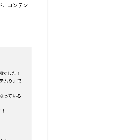
が、コンテン
間でした！
テムり」で
なっている
す！