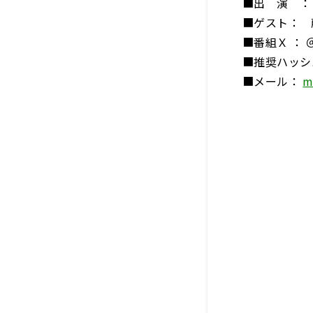
■出 演 ： 
■ゲスト： 
■番組Ｘ ： ＠m
■推奨ハッシ
■メール：
m