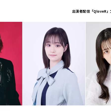
出演者
配信「QloveR」