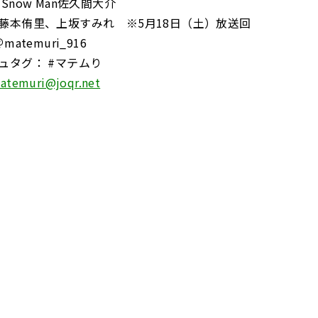
Snow Man佐久間大介
藤本侑里、上坂すみれ ※5月18日（土）放送回
atemuri_916
ュタグ： #マテムり
atemuri@joqr.net