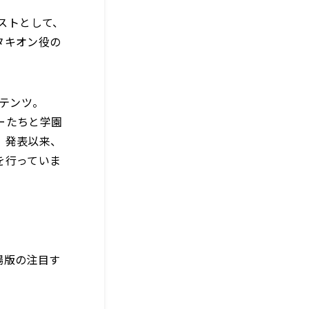
ストとして、
タキオン役の
ンテンツ。
ーたちと学園
、発表以来、
を行っていま
場版の注目す