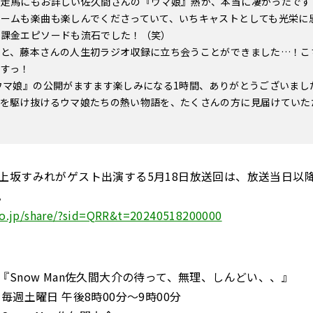
競走馬にもお詳しい佐久間さんの『ウマ娘』熱が、本当に凄かったです
ゲームも楽曲も楽しんでくださっていて、いちキャストとしても光栄に
い課金エピソードも流石でした！（笑）
んと、藤本さんの人生初ラジオ収録に立ち会うことができました…！こ
ですっ！
ウマ娘』の公開がますます楽しみになる1時間、ありがとうございまし
ンを駆け抜けるウマ娘たちの熱い物語を、たくさんの方に見届けていた
上坂すみれがゲスト出演する5月18日放送回は、放送当日以
。
iko.jp/share/?sid=QRR&t=20240518200000
『Snow Man佐久間大介の待って、無理、しんどい、、』
毎週土曜日 午後8時00分～9時00分