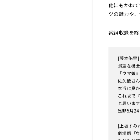
他にもかねて
ツの魅力や、
番組収録を終
[藤本侑里]
貴重な機
『ウマ娘
佐久間さ
本当に良
これまで
と思いま
是非5月2
[上坂すみ
劇場版『