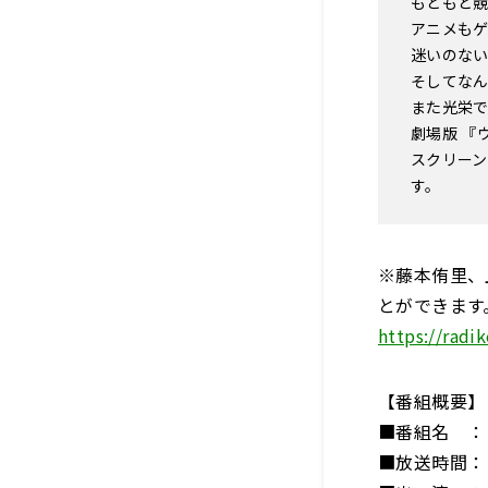
もともと
アニメも
迷いのな
そしてな
また光栄
劇場版 『
スクリー
す。
※藤本侑里、
とができます
https://rad
【番組概要】
■番組名 ：
■放送時間： 