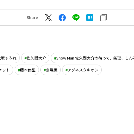
Share
上坂すみれ
佐久間大介
Snow Man 佐久間大介の待って、無理、し
ケット
藤本侑里
劇場版
アグネスタキオン