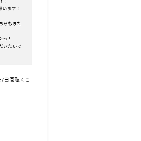
！！
思います！
ちらもまた
たっ！
だきたいで
降7日間聴くこ