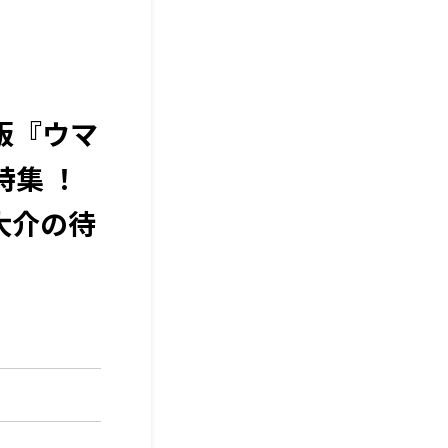
版『ウマ
特集 ！
間大介の待