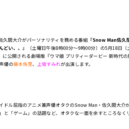
an・佐久間大介がパーソナリティを務める番組
『Snow Man佐
んどい、、』
（土曜日午後8時00分～9時00分）の5月18日
金）に公開される劇場版『ウマ娘 プリティーダービー 新時代
声優の
藤本侑里
、
上坂すみれ
が出演します。
イドル屈指のアニメ兼声優オタクのSnow Man・佐久間大介
」と「ゲーム」の話題など、オタクな一面を余すところなく