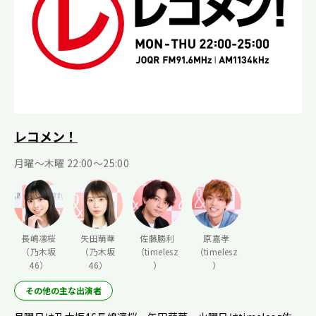
レコメン！
月曜〜木曜 22:00〜25:00
長嶋凛桜
矢田萌華
佐藤勝利
原嘉孝
（乃木坂
（乃木坂
（timelesz
（timelesz
46）
46）
）
）
その他の主な出演者