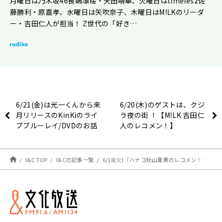
月曜日は乃木坂46長嶋凛桜・矢田萌華、火曜日はtimelesz佐
藤勝利・原嘉孝、水曜日は矢吹奈子、木曜日はM!LKのリーダ
ー・吉田仁人が担当！ Z世代の「好き…
6/21(金)は光一くんから来
6/20(木)のゲストは、クジ
月リリースのKinKiのライ
ラ夜の街 ！【M!LK 吉田仁
ブブルーレイ/DVDのお話
人のレコメン！】
を！
I&C TOP
I&Cの記事一覧
6/18(火)「ハナコ秋山寛貴のレコメン！」は、バーチャルライバーの緑仙さんが登場！