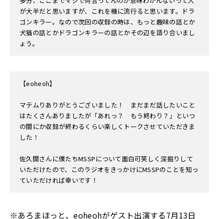
多分、ここまでマジで何言ってんのか意味わかんないって人
が大半だと思いますが、これを機に流行ると思います。ドラ
ゴンキラー。なので次回の収録の時は、もっと趣味の話とか
犬猫の話とかドラゴンキラーの話とかその辺を語り合いまし
ょう。
【eoheoh】
マテムりありがとうございました！ まだまだ話したいこと
はたくさんありましたが「あれっ？ もう終わり？」といつ
の間にか収録が終わるくらい楽しくトークさせていただきま
した！
佐久間さんに僕たちMSSPについて面白可笑しく深掘りして
いただけたので、このラジオをきっかけにMSSPのことを知っ
ていただければ幸いです！
※あろまほっと、eoheohがゲスト出演する7月13日