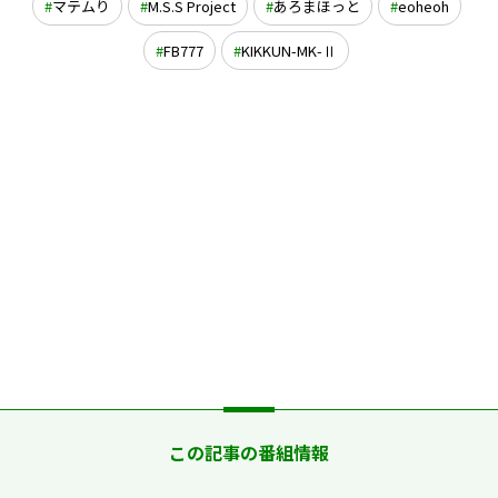
マテムり
M.S.S Project
あろまほっと
eoheoh
FB777
KIKKUN-MK-Ⅱ
この記事の番組情報