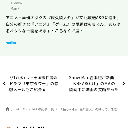
（Snow
Man）
アニメ・声優オタクの『佐久間大介』が文化放送A&Gに進出。
自分の好きな『アニメ』『ゲーム』の話題はもちろん、あらゆ
るオタクな一面をあますところなくお届…
7/17(水)は…王国事件簿&
Snow Man岩本照が新曲
ドラマ『東京タワー』の感
「BREAKOUT」のMV の
想メールもご紹介🗼
間奏中に満面の笑顔だった
理由を語る！岩本「笑って
る理由はちゃんと覚えてま
す」
I&C TOP
I&Cの記事一覧
『Snow Man 佐久間大介の待って、無理、しんどい、、』ゲーム実況＆音楽制作集団「M.S.S Project」からあろまほっと、eoheohがゲストで登場！