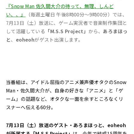
『Snow Man 佐久間大介の待って、無理、しんど
い、、』
（毎週土曜日 午後8時00分～9時00分）では、
7月13日（土）放送に、ゲーム実況者で音楽制作集団と
して活躍している
「M.S.S Project」
から、
あろまほっ
と
、
eoheoh
がゲスト出演します。
当番組は、アイドル屈指のアニメ兼声優オタクのSnow
Man・佐久間大介が、自身の好きな「アニメ」と「ゲ
ーム」の話題など、オタクな一面を余すところなくリ
スナーへ伝える60分。
7月13日（土）放送のゲスト・あろまほっと、eoheoh
が所属する「M.S.S Project」
は、今年で結成15周年を