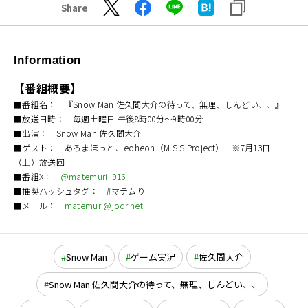
Share
Information
【番組概要】
■番組名： 『Snow Man 佐久間大介の待って、無理、しんどい、、』
■放送日時： 毎週土曜日 午後8時00分～9時00分
■出演： Snow Man 佐久間大介
■ゲスト： あろまほっと、eoheoh（M.S.S Project） ※7月13日
（土）放送回
■番組X：
@matemuri_916
■推奨ハッシュタグ： #マテムり
■メール：
matemuri@joqr.net
Snow Man
ゲーム実況
佐久間大介
Snow Man 佐久間大介の待って、無理、しんどい、、