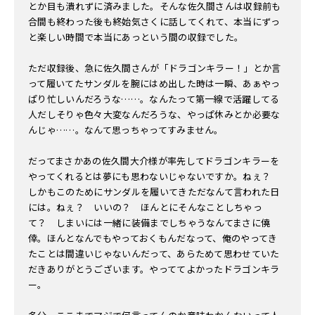
とか目も潰れずに済みました。そんな佐久間さんは収録前も
合間も終わった後も終始気さくに話してくれて、本当にずっ
と楽しい時間で本当にあっという間の収録でした。
ただ収録後、急に佐久間さんが「ドラゴンキラー！」とか言
って履いてたサンダルを腕にはめ出した時は一瞬、あぁやっ
ぱり忙しいんだろうな……。なんたって第一線で活躍してる
人だしそりゃ色々大変なんだろうな、やっぱ休みとか必要な
んじゃ……。なんて思っちゃってすみません。
だってまさかあの佐久間大介様が率先してドラゴンキラーを
やってくれるとは夢にも思わないじゃないですか。ねぇ？
しかもこのためにサンダルを履いてきただなんて言われた日
には。ねぇ？ いいの？ ほんとにそんなことしちゃっ
て？ しまいには一緒に装備までしちゃうなんてまさに僥
倖。ほんとなんでもやっておくもんだなって、俺のやってき
たことは間違いじゃないんだって、あらためて思わせていた
だきありがとうございます。やっててよかったドラゴンキラ
ー。