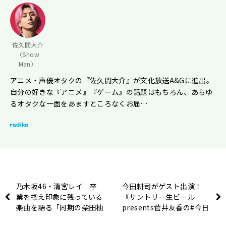
佐久間大介
（Snow
Man）
アニメ・声優オタクの『佐久間大介』が文化放送A&Gに進出。
自分の好きな『アニメ』『ゲーム』の話題はもちろん、あらゆ
るオタクな一面をあますところなくお届…
乃木坂46・清宮レイ 卒
今田耕司がゲスト出演！
業を控え印象に残っている
『サントリー生ビール
楽曲を語る「同期の柴田柚
presents菅井友香の#今日
菜ちゃんに『ここが好
も推しとがんばりき』