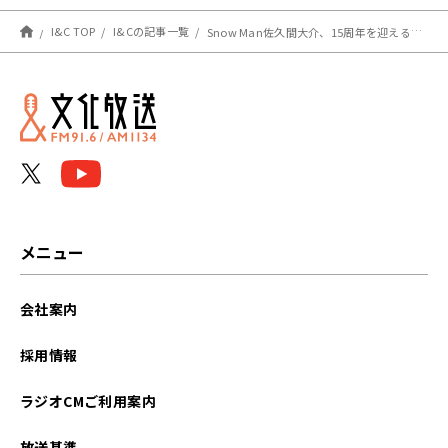
き！』って言われて」
7/18（木）午後9時30分～
放送
I&C TOP
I&Cの記事一覧
Snow Man佐久間大介、15周年を迎えるM.S.S Projectの15周年ならではの悩みに驚き！あろまほっと「企画会議で出た企画、3年前にやってたりするんです」
メニュー
会社案内
採用情報
ラジオCMご利用案内
放送基準