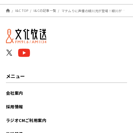
た日が無かったよね」
I&C TOP
I&Cの記事一覧
マテムりに声優の緑川光が登場！緑川が明かした『ガンダムＷ』のオーディションの裏話にSnow Man佐久間も驚愕！
メニュー
会社案内
採用情報
ラジオCMご利用案内