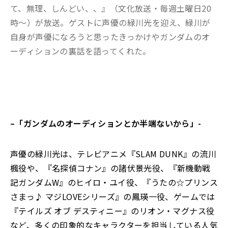
て、無理、しんどい、、』（文化放送・毎週土曜日20
時～）が放送。ゲストに声優の緑川光を迎え、緑川が
自身が声優になろうと思ったきっかけやガンダムのオ
ーディションの裏話を語ってくれた。
–
「ガンダムのオーディションとか半端ないから」-
声優の緑川光は、テレビアニメ『SLAM DUNK』の流川
楓役や、『名探偵コナン』の諸伏景光役、『新機動戦
記ガンダムW』のヒイロ・ユイ役、『うたの☆プリンス
さまっ♪ マジLOVEシリーズ』の鳳瑛一役、ゲームでは
『テイルズ オブ デスティニー』のリオン・マグナス役
など、多くの印象的なキャラクターを担当している人気