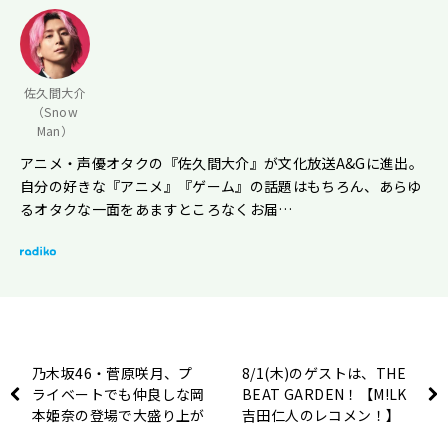
佐久間大介
（Snow
Man）
アニメ・声優オタクの『佐久間大介』が文化放送A&Gに進出。
自分の好きな『アニメ』『ゲーム』の話題はもちろん、あらゆ
るオタクな一面をあますところなくお届…
乃木坂46・菅原咲月、プ
8/1(木)のゲストは、THE
ライベートでも仲良しな岡
BEAT GARDEN！【M!LK
本姫奈の登場で大盛り上が
吉田仁人のレコメン！】
り！「先週一緒に居なかっ