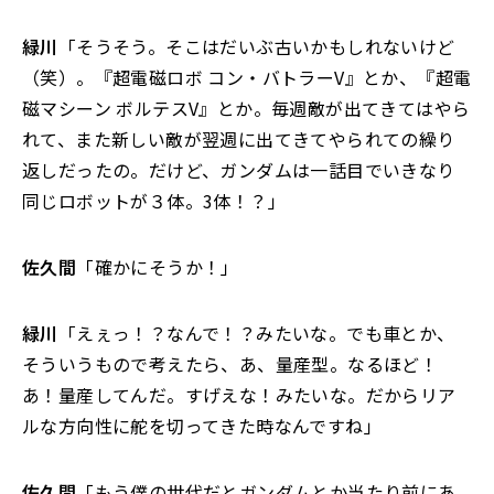
緑川
「そうそう。そこはだいぶ古いかもしれないけど
（笑）。『超電磁ロボ コン・バトラーV』とか、『超電
磁マシーン ボルテスV』とか。毎週敵が出てきてはやら
れて、また新しい敵が翌週に出てきてやられての繰り
返しだったの。だけど、ガンダムは一話目でいきなり
同じロボットが３体。3体！？」
佐久間
「確かにそうか！」
緑川
「えぇっ！？なんで！？みたいな。でも車とか、
そういうもので考えたら、あ、量産型。なるほど！
あ！量産してんだ。すげえな！みたいな。だからリア
ルな方向性に舵を切ってきた時なんですね」
佐久間
「もう僕の世代だとガンダムとか当たり前にあ