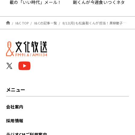
載の「いい時代」メール！
剛くんが今週食いつくネタ
は？？
I&C TOP
I&Cの記事一覧
8/12(月)も松島聡くんが担当！黒柳徹子さんと共演する朗読劇に向けての準備は順調？
メニュー
会社案内
採用情報
ラジオCMご利用案内