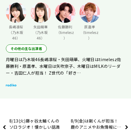
長嶋凛桜
矢田萌華
佐藤勝利
原嘉孝
（乃木坂
（乃木坂
（timelesz
（timelesz
46）
46）
）
）
その他の主な出演者
月曜日は乃木坂46長嶋凛桜・矢田萌華、火曜日はtimelesz佐
藤勝利・原嘉孝、水曜日は矢吹奈子、木曜日はM!LKのリーダ
ー・吉田仁人が担当！ Z世代の「好き…
8/13(火)藤ヶ谷太輔くんの
8/9(金)は剛くんが担当！
ソロラジオ！懐かしい話満
鹿のアニメやお魚情報に…