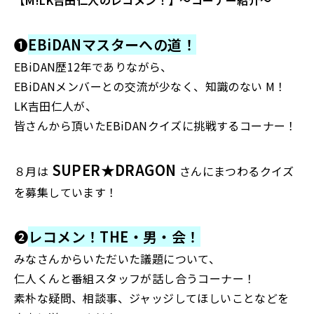
【M!LK吉田仁人のレコメン！】〜コーナー紹介〜
❶
EBiDAN
マスターへの道！
EBiDAN歴12年でありながら、
EBiDANメンバーとの交流が少なく、知識のない M！
LK吉田仁人が、
皆さんから頂いたEBiDANクイズに挑戦するコーナー！
SUPER★DRAGON
８
月は
さんにまつわるクイズ
を募集しています！
❷
レコメン！
THE
・男・会！
みなさんからいただいた議題について、
仁人くんと番組スタッフが話し合うコーナー！
素朴な疑問、相談事、ジャッジしてほしいことなどを