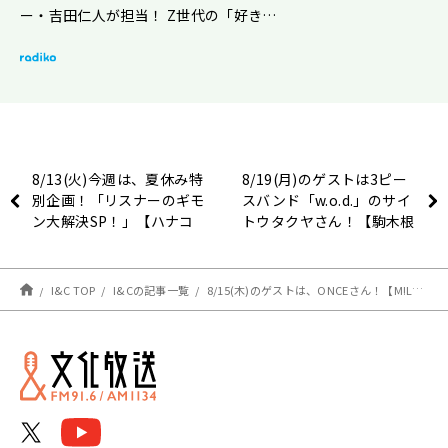
ー・吉田仁人が担当！ Z世代の「好き…
8/13(火)今週は、夏休み特
8/19(月)のゲストは3ピー
別企画！「リスナーのギモ
スバンド「w.o.d.」のサイ
ン大解決SP！」【ハナコ
トウタクヤさん！【駒木根
秋山寛貴のレコメン！】
葵汰のレコメン！】
I&C TOP
I&Cの記事一覧
8/15(木)のゲストは、ONCEさん！【M!LK 吉田仁人のレコメン！】