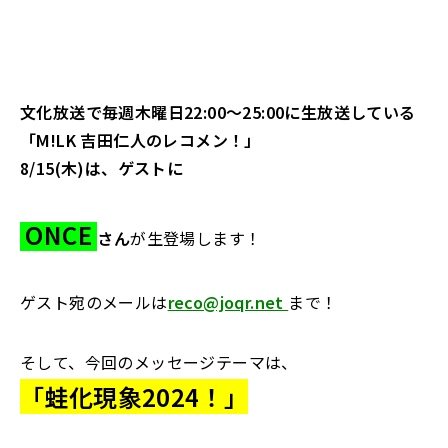
文化放送で毎週木曜日22:00～25:00に生放送している
「M!LK 吉田仁人のレコメン！」
8/15
(木)は、ゲストに
ONCE
さん
が生登場します！
ゲスト宛のメールは
reco@joqr.net
まで！
そして、今回のメッセージテーマは、
「
蛙化現象2024
！
」