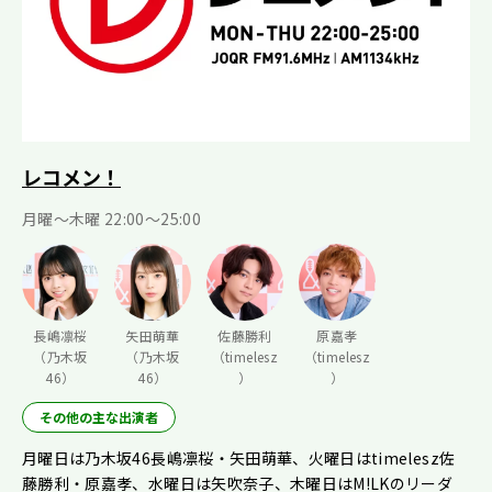
レコメン！
月曜〜木曜 22:00〜25:00
長嶋凛桜
矢田萌華
佐藤勝利
原嘉孝
（乃木坂
（乃木坂
（timelesz
（timelesz
46）
46）
）
）
その他の主な出演者
月曜日は乃木坂46長嶋凛桜・矢田萌華、火曜日はtimelesz佐
藤勝利・原嘉孝、水曜日は矢吹奈子、木曜日はM!LKのリーダ