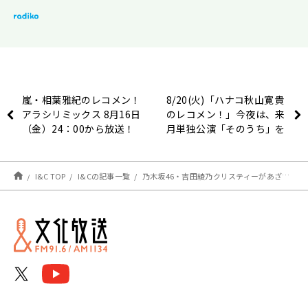
嵐・相葉雅紀のレコメン！
8/20(火)「ハナコ秋山寛貴
アラシリミックス 8月16日
のレコメン！」今夜は、来
（金）24：00から放送！
月単独公演「そのうち」を
控えたハナコが揃い踏み！
I&C TOP
I&Cの記事一覧
乃木坂46・吉田綾乃クリスティーがあざとさを感じる乃木坂メンバーは？