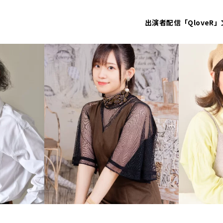
出演者
配信「QloveR」