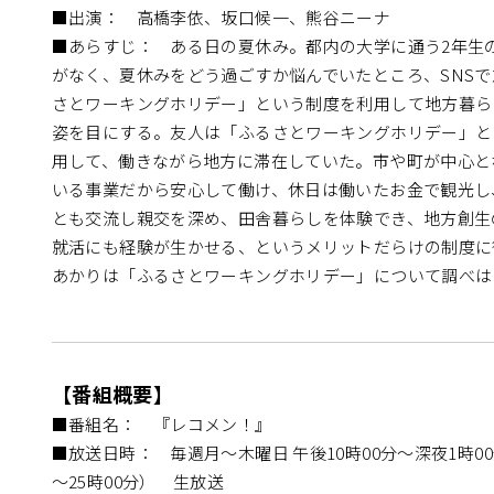
■出演： 高橋李依、坂口候一、熊谷ニーナ
■あらすじ： ある日の夏休み。都内の大学に通う2年生
がなく、夏休みをどう過ごすか悩んでいたところ、SNS
さとワーキングホリデー」という制度を利用して地方暮ら
姿を目にする。友人は「ふるさとワーキングホリデー」と
用して、働きながら地方に滞在していた。市や町が中心と
いる事業だから安心して働け、休日は働いたお金で観光し
とも交流し親交を深め、田舎暮らしを体験でき、地方創生
就活にも経験が生かせる、というメリットだらけの制度に
あかりは「ふるさとワーキングホリデー」について調べはじめ
【番組概要】
■番組名： 『レコメン！』
■放送日時： 毎週月～木曜日 午後10時00分～深夜1時00
～25時00分） 生放送