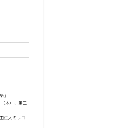
語』
日（木）、第三
田仁人のレコ