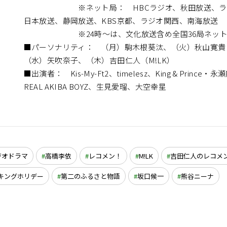
※ネット局： HBCラジオ、秋田放送、ラジ
日本放送、静岡放送、KBS京都、ラジオ関西、南海放送
※24時～は、文化放送含め全国36局ネット
■パーソナリティ： （月）駒木根葵汰、（火）秋山寛貴
（水）矢吹奈子、（木）吉田仁人（M!LK）
■出演者： Kis-My-Ft2、timelesz、King & Prince・永瀬
REAL AKIBA BOYZ、生見愛瑠、大空幸星
ジオドラマ
高橋李依
レコメン！
M!LK
吉田仁人のレコメ
キングホリデー
第二のふるさと物語
坂口候一
熊谷ニーナ