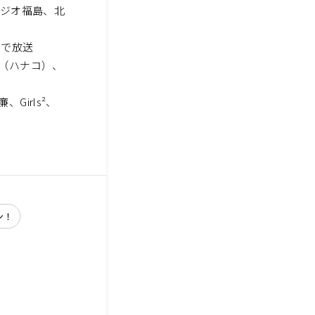
オ福島、北
で放送
（ハナコ）、
廉、Girls²、
ン！