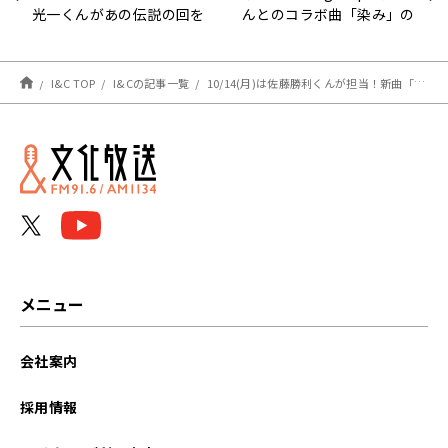
光一くんがあの伝説の回を
んとのコラボ曲「染み」の
振り返ります🍶
話を！
I&C TOP
I&Cの記事一覧
10/14(月)は佐藤勝利くんが担当！新曲「because」をラジオ初解禁します！！！
メニュー
会社案内
採用情報