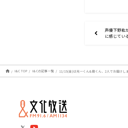
声優下野紘が
に感じてい
く変化した
人気者にな
I&C TOP
I&Cの記事一覧
11/15(金)は光一くん&剛くん、2人でお届けしま