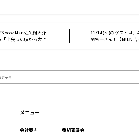
Snow Man佐久間大介
11/14(木)のゲストは、A
る「出会った頃から大き
関晃一さん！【M!LK 
ことは？」下野「超超超
コメン！】
った」
す❤️💙
メニュー
会社案内
番組審議会