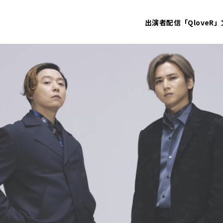
出演者
配信「QloveR」