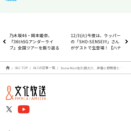
乃木坂46・岡本姫奈、
12/3(火)今夜は、ラッパー
『36thSGアンダーライ
の「SHO-SENSEI!!」さん
ブ』全国ツアーを振り返る
がゲストで生登場！【ハナ
菅原咲月「色々とお土産を
コ秋山寛貴のレコメン！】
くれて一緒に回ってる気分
でした」
I&C TOP
I&Cの記事一覧
Snow Man佐久間大介、声優小野賢章と岡本信彦と食事会！「結構お芝居の真剣な話とかをノブくんと賢章くんと3人でして」