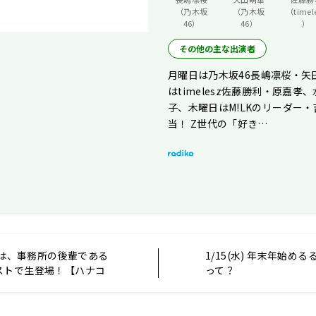
（乃木坂
（乃木坂
（timel
46）
46）
）
その他の主な出演者
月曜日は乃木坂46長嶋凛桜・矢
はtimelesz佐藤勝利・原嘉孝
子、木曜日はM!LKのリーダー
当！ Z世代の「好き…
今夜は、事務所の後輩である
1/15(水) 年末年始め
ストで生登場！【ハナコ
って？
レコメン！】