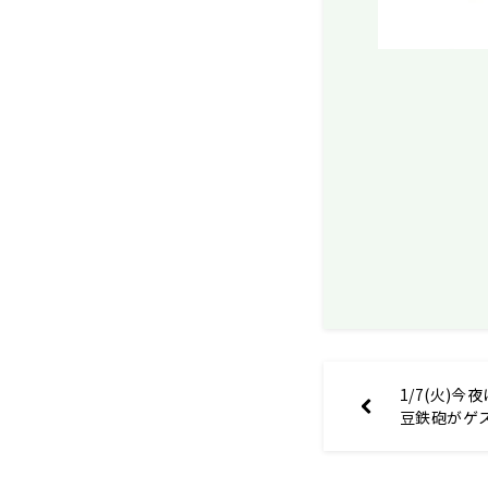
1/7(火)
豆鉄砲がゲ
秋山寛貴の