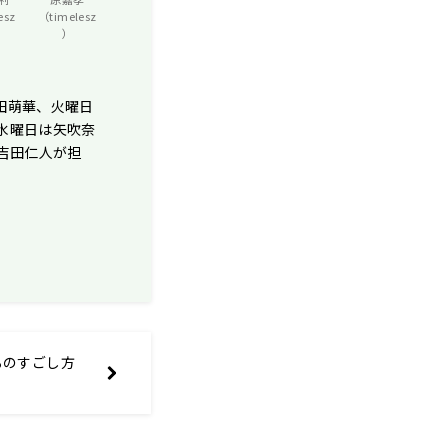
esz
（timelesz
）
田萌華、火曜日
、水曜日は矢吹奈
・吉田仁人が担
るるのすごし方