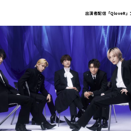
出演者
配信「QloveR」