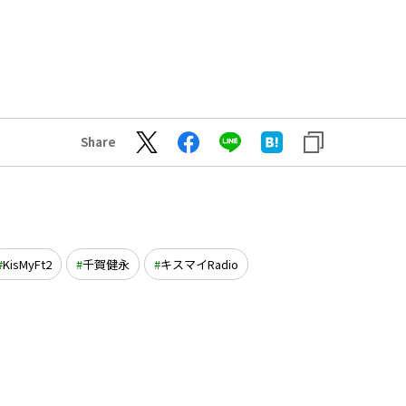
Share
KisMyFt2
千賀健永
キスマイRadio