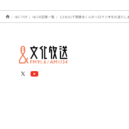
I&C TOP
I&Cの記事一覧
1/14(火)千賀健永くんのソロラジオをお送り