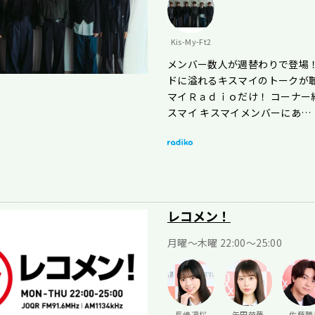
Kis-My-Ft2
メンバー数人が週替わりで登場
ドに溢れるキスマイのトークが
マイＲａｄｉｏだけ！ コーナー
スマイ キスマイメンバーにあ…
レコメン！
月曜〜木曜 22:00〜25:00
長嶋凛桜
矢田萌華
佐藤勝