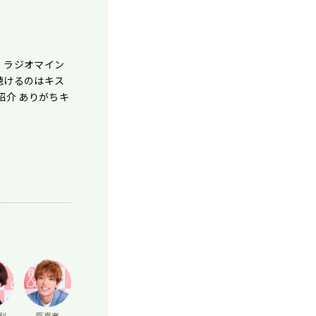
！ラジオマイン
聴けるのはキス
紹介 ありがちキ
利
原嘉孝