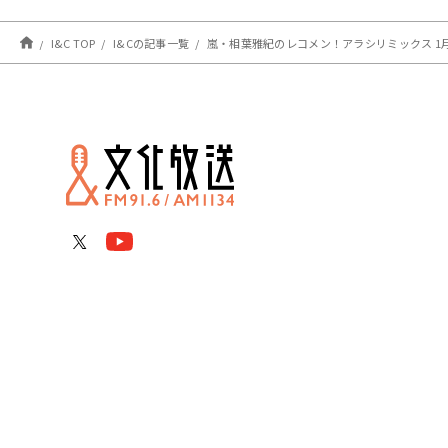
I&C TOP
I&Cの記事一覧
嵐・相葉雅紀のレコメン！アラシリミックス 1月