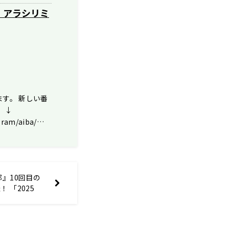
！アラシリミ
す。 新しい番
 ↓
ogram/aiba/…
部』10回目の
 「2025
表