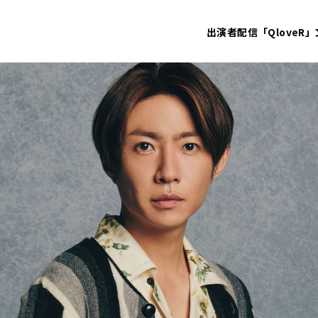
出演者
配信「QloveR」