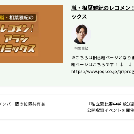
嵐・相葉雅紀のレコメン
ックス
相葉雅紀
※こちらは旧番組ページとなりま
組ページはこちらです！ ↓ ↓
https://www.joqr.co.jp/qr/pr
）メンバー間の位置共有あ
『私立恵比寿中学 放送
公開収録イベントを開催！
年の抱負」を俳句で発