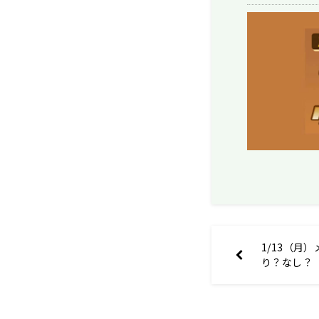
1/13（月
り？なし？