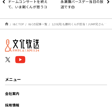
ドームコンサートを終え
永瀬廉バースデー当日の放
て、いま剛くんが思うコ
送です🎂
ト。
I&C TOP
I&Cの記事一覧
1/20(月)も勝利くんが担当！JUMP兄さんのコンサートのお話をたっぷりと！
メニュー
会社案内
採用情報