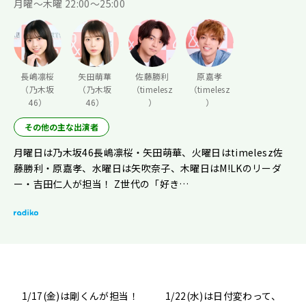
月曜〜木曜 22:00〜25:00
長嶋凛桜
矢田萌華
佐藤勝利
原嘉孝
（乃木坂
（乃木坂
（timelesz
（timelesz
46）
46）
）
）
その他の主な出演者
月曜日は乃木坂46長嶋凛桜・矢田萌華、火曜日はtimelesz佐
藤勝利・原嘉孝、水曜日は矢吹奈子、木曜日はM!LKのリーダ
ー・吉田仁人が担当！ Z世代の「好き…
1/17(金)は剛くんが担当！
1/22(水)は日付変わって、