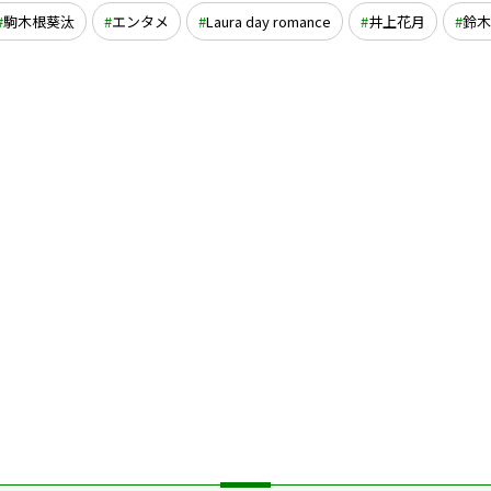
駒木根葵汰
エンタメ
Laura day romance
井上花月
鈴木