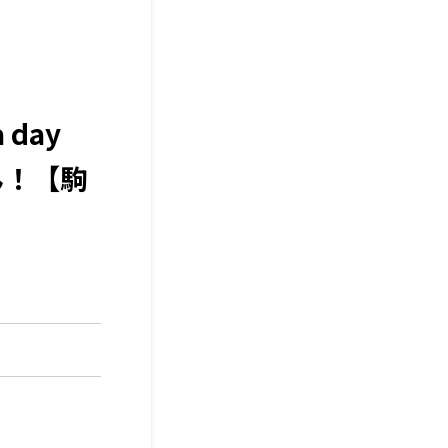
day
ん！【駒