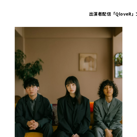
出演者
配信「QloveR」