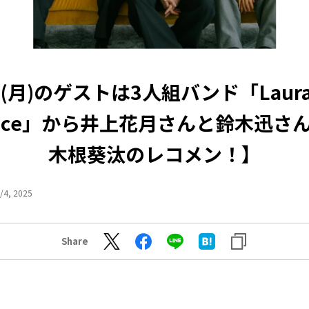
10(月)のゲストは3人組バンド「Laura 
ance」から井上花月さんと鈴木迅さ
木根葵汰のレコメン！】
/4, 2025
Share