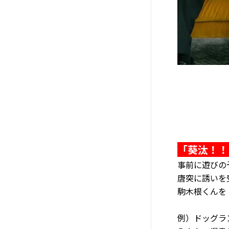
「葵汰！！
事前に遊びの
唐突に誘いを
駒木根くんを
例）ドッグラ