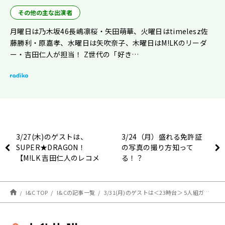
その他の主な出演者
月曜日は乃木坂46長嶋凛桜・矢田萌華、火曜日はtimelesz佐
藤勝利・原嘉孝、水曜日は矢吹奈子、木曜日はM!LKのリーダ
ー・吉田仁人が担当！ Z世代の「好き…
3/27(木)のゲストは、
3/24（月）盛れる免許証
SUPER★DRAGON！
の写真の撮り方知って
【M!LK 吉田仁人のレコメ
る！？
ン！】
I&C TOP
I&Cの記事一覧
3/31(月)のゲストは＜23時台＞ 5人組ガールズグループ「MYERA」からAguriさん、Yuiさん、Kotoさん！＜24時台＞パース・ナクンさん！【駒木根葵汰のレコメン！】