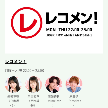
レコメン！
月曜〜木曜 22:00〜25:00
長嶋凛桜
矢田萌華
佐藤勝利
原嘉孝
（乃木坂
（乃木坂
（timelesz
（timelesz
46）
46）
）
）