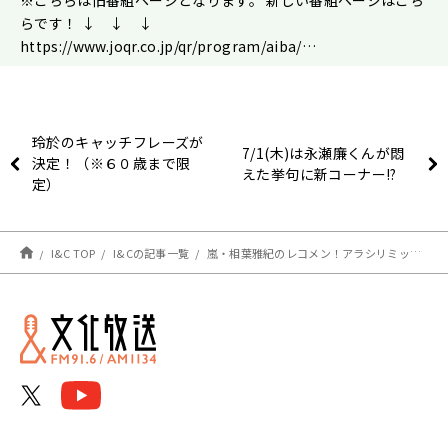
※こちらは旧番組ページとなります。 新しい番組ページはこち
らです！ ↓ ↓ ↓
https://www.joqr.co.jp/qr/program/aiba/…
玲於のキャッチフレーズが
7/1(木)は永瀬廉くんが悶
決定！（※６０歳まで限
えた挙句に新コーナー!?
定）
I&C TOP
I&Cの記事一覧
嵐・相葉雅紀のレコメン！アラシリミックス 2021年6月18日(金)【アシスタントねっちの放送後記！】